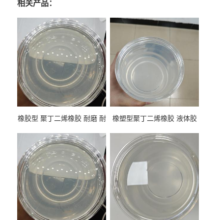
相关产品：
橡胶型 聚丁二烯橡胶 耐磨 耐
橡塑型聚丁二烯橡胶 液体胶
低温 高回弹 用于轮胎 鞋材改
高流动 抗老化 橡胶制品改性
性
专用