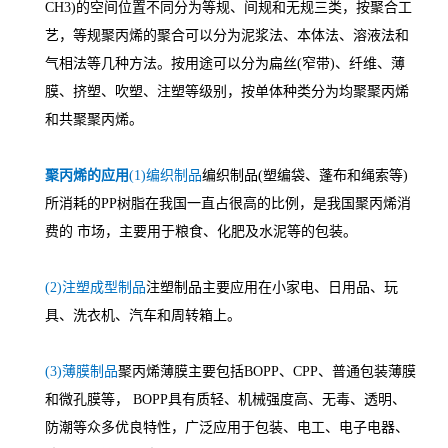
CH3)的空间位置不同分为等规、间规和无规三类，按聚合工
艺，等规聚丙烯的聚合可以分为泥浆法、本体法、溶液法和
气相法等几种方法。按用途可以分为扁丝(窄带)、纤维、薄
膜、挤塑、吹塑、注塑等级别，按单体种类分为均聚聚丙烯
和共聚聚丙烯。
聚丙烯的应用
(1)编织制品
编织制品(塑编袋、蓬布和绳索等)
所消耗的PP树脂在我国一直占很高的比例，是我国聚丙烯消
费的 市场，主要用于粮食、化肥及水泥等的包装。
(2)注塑成型制品
注塑制品主要应用在小家电、日用品、玩
具、洗衣机、汽车和周转箱上。
(3)薄膜制品
聚丙烯薄膜主要包括BOPP、CPP、普通包装薄膜
和微孔膜等， BOPP具有质轻、机械强度高、无毒、透明、
防潮等众多优良特性，广泛应用于包装、电工、电子电器、