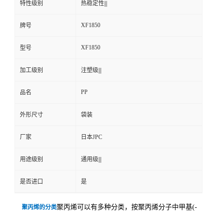
特性级别
热稳定性|||
XF1850
牌号
XF1850
型号
加工级别
注塑级|||
PP
品名
外形尺寸
袋装
厂家
日本JPC
用途级别
通用级|||
是否进口
是
聚丙烯可以有多种分类，按聚丙烯分子中甲基(-
聚丙烯的分类