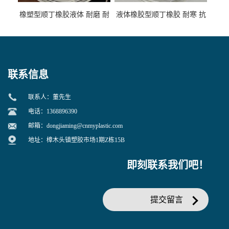
橡塑型顺丁橡胶液体 耐磨 耐
液体橡胶型顺丁橡胶 耐寒 抗
寒 耐老化 鞋材橡胶制品专用
冲 低分子 流动性好 塑料改性
增韧用
联系信息
联系人：董先生
电话：1368896390
邮箱：
dongjiaming@cnmyplastic.com
地址：樟木头镇塑胶市场1期Z栋15B
即刻联系我们吧！
提交留言