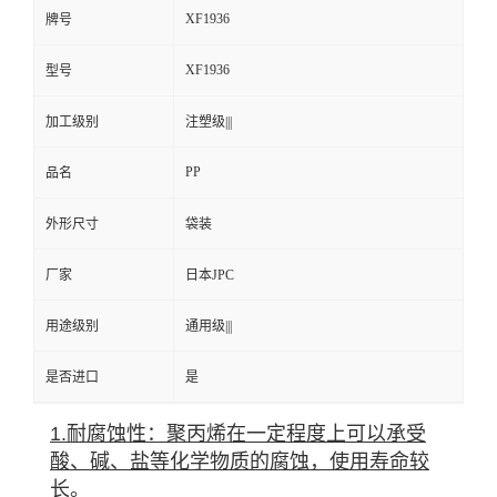
XF1936
牌号
XF1936
型号
加工级别
注塑级|||
PP
品名
外形尺寸
袋装
厂家
日本JPC
用途级别
通用级|||
是否进口
是
1.耐腐蚀性：聚丙烯在一定程度上可以承受
酸、碱、盐等化学物质的腐蚀，使用寿命较
长。