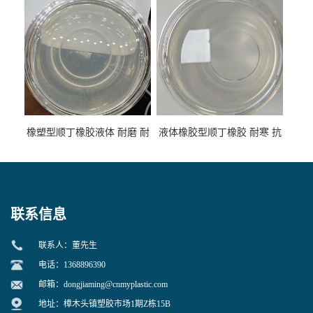
性
专用
橡塑型顺丁橡胶液体 耐磨 耐
液体橡胶型顺丁橡胶 耐寒 抗
寒 耐老化 鞋材橡胶制品专用
冲 低分子 流动性好 塑料改性
增韧用
联系信息
联系人：董先生
电话：1368896390
邮箱：
dongjiaming@cnmyplastic.com
地址：樟木头镇塑胶市场1期Z栋15B