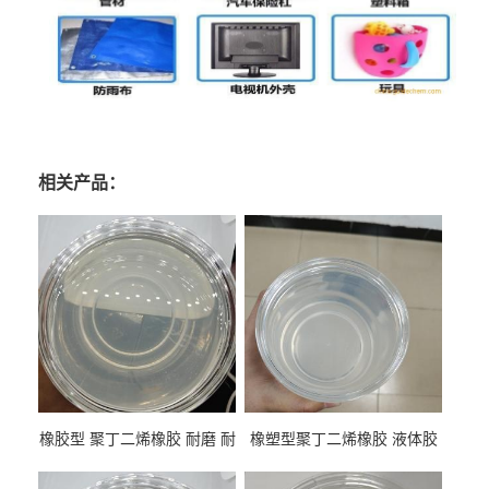
相关产品：
橡胶型 聚丁二烯橡胶 耐磨 耐
橡塑型聚丁二烯橡胶 液体胶
低温 高回弹 用于轮胎 鞋材改
高流动 抗老化 橡胶制品改性