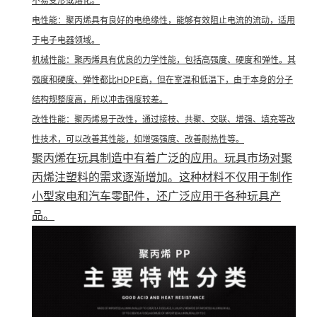
不易变形或熔化。
电性能
：聚丙烯具有良好的电绝缘性，能够有效阻止电流的流动，适用
于电子电器领域。

机械性能
：聚丙烯具有优良的力学性能，包括高强度、硬度
和弹性。其
强度和硬度、弹性都比HDPE高，但在室温和低温下，由于本身的分子
结构规整度高，所以冲击强度较差。
改性性能
：聚丙烯易于改性，通过接枝、共聚、交联、增强、填充等改
性技术，可以改善其性能，如增强强度、改善耐热性等。
聚丙烯在玩具制造中有着广泛的应用。玩具市场对聚
丙烯注塑料的需求逐渐增加。这种材料不仅用于制作
小型家电和汽车零配件，还广泛应用于各种玩具产
品。