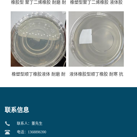
橡胶型 聚丁二烯橡胶 耐磨 耐
橡塑型聚丁二烯橡胶 液体胶
低温 高回弹 用于轮胎 鞋材改
高流动 抗老化 橡胶制品改性
性
专用
橡塑型顺丁橡胶液体 耐磨 耐
液体橡胶型顺丁橡胶 耐寒 抗
寒 耐老化 鞋材橡胶制品专用
冲 低分子 流动性好 塑料改性
增韧用
联系信息
联系人：董先生
电话：1368896390