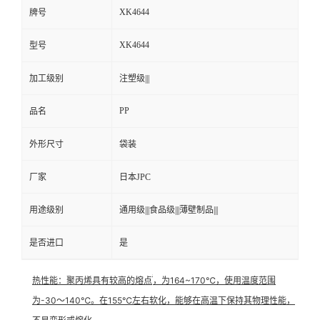
XK4644
牌号
XK4644
型号
加工级别
注塑级|||
PP
品名
外形尺寸
袋装
厂家
日本JPC
用途级别
通用级|||食品级|||薄壁制品|||
是否进口
是

热性能
：聚丙烯具有较高的熔点
，为164~170℃，使用温度范围
为-30～140℃。在155℃左右软化，能够在高温下保持其物理性能，