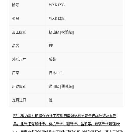
WXK1233
牌号
WXK1233
型号
加工级别
挤出级|||吹塑级|||
PP
品名
外形尺寸
袋装
厂家
日本JPC
用途级别
通用级|||薄膜级|||
是否进口
是
PP（聚丙烯）的增强改性中应用的增强材料主要是玻璃纤维及其制
品，此外还有碳纤维、有机纤维、硼纤维、晶须等。玻璃纤维增强PP