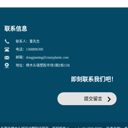
寒 耐老化 鞋材橡胶制品专用
冲 低分子 流动性好 塑料改性
增韧用
联系信息
联系人：董先生
电话：1368896390
邮箱：
dongjiaming@cnmyplastic.com
地址：樟木头镇塑胶市场1期Z栋15B
即刻联系我们吧！
提交留言