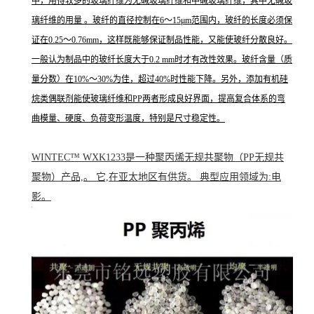
中，用得较多的玻璃纤维为无碱玻璃纤维和中碱玻璃纤维，其中无碱玻
璃纤维的用量 。玻纤的直径控制在6～15μm范围内，玻纤的长度必须保
证在0.25～0.76mm，这样既能够保证制品性能，又能使玻纤分散良好。
一般认为制品中的玻纤长度大于0.2 mm时才有改性效果。玻纤含量（质
量分数）在10%～30%为佳，超过40%时性能下降。另外，添加有机硅
烷类偶联剂能使玻璃纤维和PP两者形成良好界面，提高复合体系的弯
曲模量、硬度、负荷变形温度，特别是尺寸稳定性。
WINTEC™ WXK1233是一种聚丙烯无规共聚物（PP无规共
聚物）产品,。 它,在亚太地区有供货。 典型应用领域为:电
影。