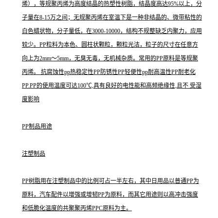
烯），等规聚丙烯为高度结晶的热塑性树脂，结晶度高达95%以上，分
子量在8-15万之间；无规聚丙烯在室温下是一种非结晶的、微带粘性的
白色蜡状物，分子量低，在3000-10000，结构不规整缺乏内聚力，应用
较少。PP粒料为本色、圆柱状颗粒，颗粒光洁，粒子的尺寸在任意方
向上为2mm～5mm，无臭无毒，无机械杂质。常用的PP原料是等规聚
丙烯。 抗腐蚀性pp热稳定性PP防锈性PP轻便性pp耐高温性PP耐老化
PP.PP的使用温度可达100℃,具有良好的电性能和高频绝缘性,且不 受湿
度影响
PP制品用途
注塑制品
PP树脂用在注塑制品中的比例可占一半左右，其中日用品以普通PP为
原料，汽车配件以增强或增韧PP为原料，而其它用途则以高冲击强度
和低脆化温度的共聚聚丙烯PPC原料为主。