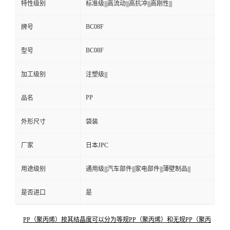
特性级别
标准级|||高流动|||高抗冲|||高刚性|||
BC08F
牌号
BC08F
型号
加工级别
注塑级|||
PP
品名
外形尺寸
袋装
厂家
日本JPC
用途级别
通用级|||汽车部件|||家电部件|||薄壁制品|||
是否进口
是
PP（聚丙烯）按其结晶度可以分为等规PP（聚丙烯）和无规PP（聚丙