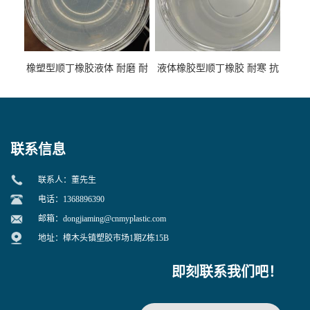
橡塑型顺丁橡胶液体 耐磨 耐
液体橡胶型顺丁橡胶 耐寒 抗
寒 耐老化 鞋材橡胶制品专用
冲 低分子 流动性好 塑料改性
增韧用
联系信息
联系人：董先生
电话：1368896390
邮箱：
dongjiaming@cnmyplastic.com
地址：樟木头镇塑胶市场1期Z栋15B
即刻联系我们吧！