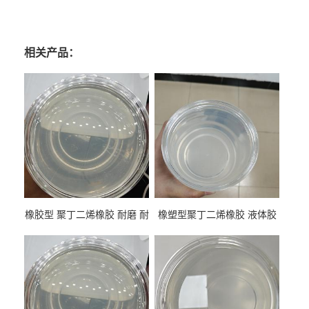
相关产品：
橡胶型 聚丁二烯橡胶 耐磨 耐
橡塑型聚丁二烯橡胶 液体胶
低温 高回弹 用于轮胎 鞋材改
高流动 抗老化 橡胶制品改性
性
专用