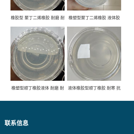
橡胶型 聚丁二烯橡胶 耐磨 耐
橡塑型聚丁二烯橡胶 液体胶
低温 高回弹 用于轮胎 鞋材改
高流动 抗老化 橡胶制品改性
性
专用
橡塑型顺丁橡胶液体 耐磨 耐
液体橡胶型顺丁橡胶 耐寒 抗
寒 耐老化 鞋材橡胶制品专用
冲 低分子 流动性好 塑料改性
增韧用
联系信息