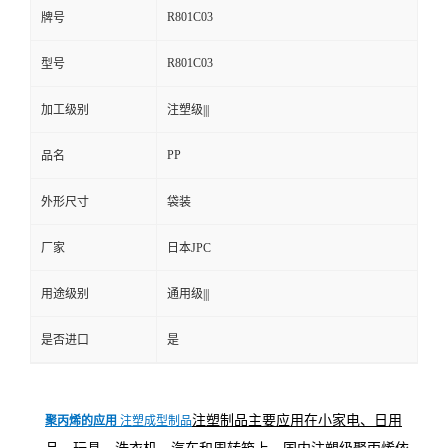
R801C03
牌号
R801C03
型号
加工级别
注塑级|||
PP
品名
外形尺寸
袋装
厂家
日本JPC
用途级别
通用级|||
是否进口
是
注塑制品主要应用在小家电、日用
聚丙烯的应用
注塑成型制品