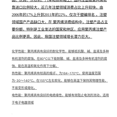
品、玩具、洗衣机、汽车和周转箱上。国内注塑级聚丙烯依
靠进口比例较大，近几年注塑领域消费占比上升较快，由
2006年的17%上升到2011年的22%，仅次于塑编排名 。注塑
领域国产产品缺口大，在 聚丙烯消费结构中，注塑产品占主
要份额，特别是工业发达的国家和地区，应用聚丙烯注塑产
品比例更高。因此，我国注塑领域增长潜力巨大。
化学性能
：聚丙烯具有良好的耐化学性，能够抵抗酸、碱、盐液及多种
有机溶剂的腐蚀。在80℃以下能耐酸、碱、盐液及多种有机溶剂的腐
蚀，能在高温和氧化作用下分解。

热性能
：聚丙烯具有较高的熔点
，为164~170℃，使用温度范围
为-30～140℃。在155℃左右软化，能够在高温下保持其物理性能，
不易变形或熔化。
电性能
：聚丙烯具有良好的电绝缘性，能够有效阻止电流的流动，适用
于电子电器领域