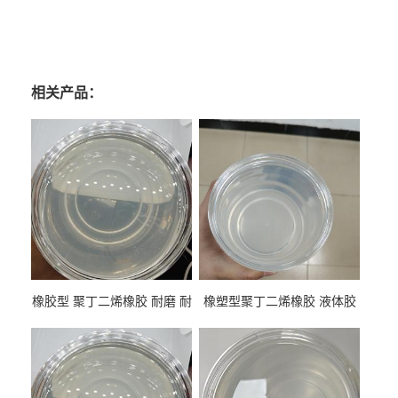
相关产品：
橡胶型 聚丁二烯橡胶 耐磨 耐
橡塑型聚丁二烯橡胶 液体胶
低温 高回弹 用于轮胎 鞋材改
高流动 抗老化 橡胶制品改性
性
专用