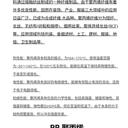
料通过熔融纺丝制成的一种纤维制品。由于聚丙烯纤维有着
许多优良性能，因而在装饰、产业、服装三大领域中的应用
日益广泛，已成为合成纤维 大品种。聚丙烯纤维分为短纤、
长丝、无纺布(纺粘和熔喷)、烟用丝束、膨体连续长丝(BCF)
等，应用领域包括包装、香烟滤材、土工、建材、服装、地
毯、卫生制品等，
热性能
：聚丙烯具有较高的熔点
，为164~170℃，使用温度范围
为-30～140℃。在155℃左右软化，能够在高温下保持其物理性能，
不易变形或熔化。
电性能
：聚丙烯具有良好的电绝缘性，能够有效阻止电流的流动，适用
于电子电器领域。
机械性能
：聚丙烯具有优良的力学性能，包括高强度、硬度
和弹性。其
强度和硬度、弹性都比HDPE高，但在室温和低温下，由于本身的分子
结构规整度高，所以冲击强度较差。