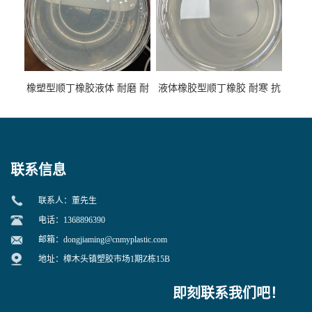
橡塑型顺丁橡胶液体 耐磨 耐
液体橡胶型顺丁橡胶 耐寒 抗
寒 耐老化 鞋材橡胶制品专用
冲 低分子 流动性好 塑料改性
增韧用
联系信息
联系人：董先生
电话：1368896390
邮箱：
dongjiaming@cnmyplastic.com
地址：樟木头镇塑胶市场1期Z栋15B
即刻联系我们吧！