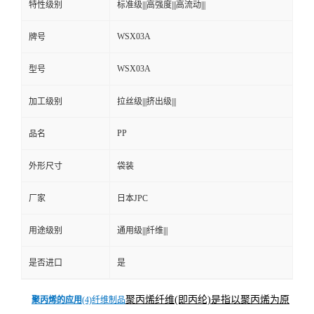
特性级别
标准级|||高强度|||高流动|||
WSX03A
牌号
WSX03A
型号
加工级别
拉丝级|||挤出级|||
PP
品名
外形尺寸
袋装
厂家
日本JPC
用途级别
通用级|||纤维|||
是否进口
是
聚丙烯纤维(即丙纶)是指以聚丙烯为原
聚丙烯的应用
(4)纤维制品