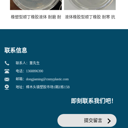
橡塑型顺丁橡胶液体 耐磨 耐
液体橡胶型顺丁橡胶 耐寒 抗
寒 耐老化 鞋材橡胶制品专用
冲 低分子 流动性好 塑料改性
增韧用
联系信息
联系人：董先生
电话：1368896390
邮箱：
dongjiaming@cnmyplastic.com
地址：樟木头镇塑胶市场1期Z栋15B
即刻联系我们吧！
提交留言