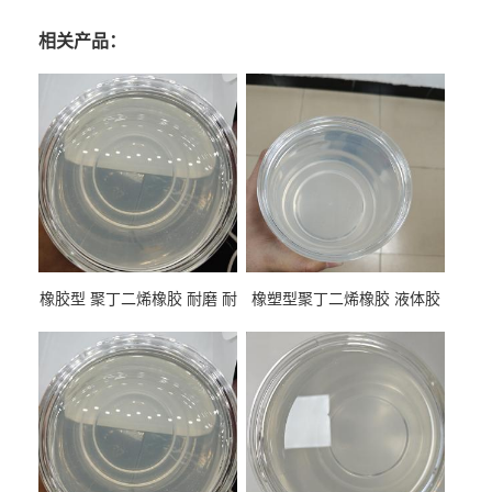
相关产品：
橡胶型 聚丁二烯橡胶 耐磨 耐
橡塑型聚丁二烯橡胶 液体胶
低温 高回弹 用于轮胎 鞋材改
高流动 抗老化 橡胶制品改性
性
专用