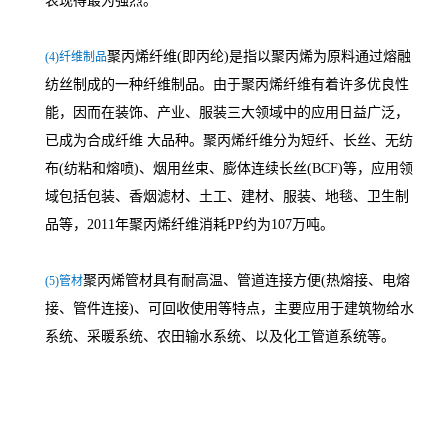
表现得最为强烈。
聚丙烯纤维(即丙纶)是指以聚丙烯为原料通过熔融
(4)纤维制品
纺丝制成的一种纤维制品。由于聚丙烯纤维有着许多优良性
能，因而在装饰、产业、服装三大领域中的应用日益广泛，
已成为合成纤维 大品种。聚丙烯纤维分为短纤、长丝、无纺
布(纺粘和熔喷)、烟用丝束、膨体连续长丝(BCF)等，应用领
域包括包装、香烟滤材、土工、建材、服装、地毯、卫生制
品等，2011年聚丙烯纤维消耗PP约为107万吨。
聚丙烯管材具有耐高温、管道连接方便(热熔接、电熔
(5)管材
接、管件连接)、可回收使用等特点，主要应用于建筑物给水
系统、采暖系统、农田输水系统、以及化工管道系统等。