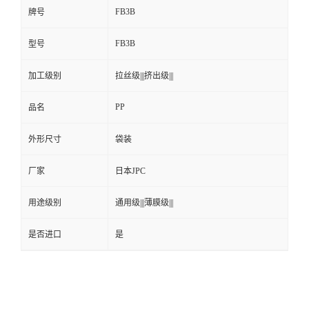
FB3B
牌号
FB3B
型号
加工级别
拉丝级|||挤出级|||
PP
品名
外形尺寸
袋装
厂家
日本JPC
用途级别
通用级|||薄膜级|||
是否进口
是