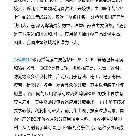
洗衣机、汽车和周转箱上。国内注塑级聚丙烯依靠进口比例
较大，近几年注塑领域消费占比上升较快，由2006年的17%
上升到2011年的22%，仅次于塑编排名 。注塑领域国产产品
缺口大，在 聚丙烯消费结构中，注塑产品占主要份额，特别
是工业发达的国家和地区，应用聚丙烯注塑产品比例更高。
因此，我国注塑领域增长潜力巨大。
聚丙烯薄膜主要包括BOPP、CPP、普通包装薄膜
(3)薄膜制品
和微孔膜等， BOPP具有质轻、机械强度高、无毒、透明、
防潮等众多优良特性，广泛应用于包装、电工、电子电器、
胶带、标签膜、胶卷、复合等众多领域，其中以包装工业使
用量 。而不同的应用领域对聚丙烯薄膜BOPP的技术要求有
较大差别，其中以薄膜电容器应用领域要求 。由于加工技术
要求较低，利润相对较大，前几年出现了投资过热现象。国
内生产的BOPP薄膜大部分使用通用原料，薄膜特性受到限
制，从而削弱了其对普通CPP膜的竞争优势，这种发展趋势