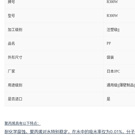
R300W
牌号
R300W
型号
加工级别
注塑级|||
PP
品名
外形尺寸
袋装
厂家
日本JPC
用途级别
通用级|||薄壁制品||
是否进口
是
聚丙烯具有以下特点：
耐化学腐蚀
。聚丙烯对水特别稳定，在水中的吸水率仅为0.01%，分子