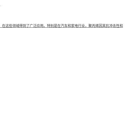
。
，在这些领域得到了广泛应用。特别是在汽车和家电行业，聚丙烯因其抗冲击性和