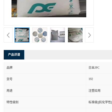
产品详请
品牌
日本JPC
192
货号
用途
注塑应用
特性级别
标准级|||抗化学性|||