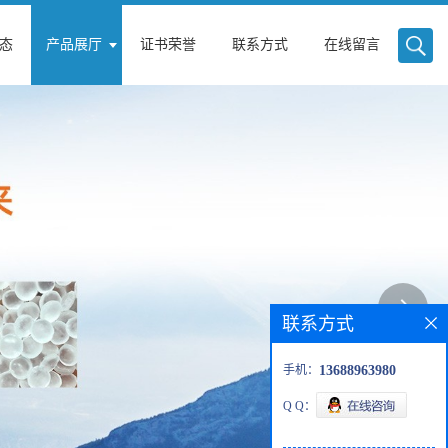
态
产品展厅
证书荣誉
联系方式
在线留言
联系方式
手机：
13688963980
Q Q：