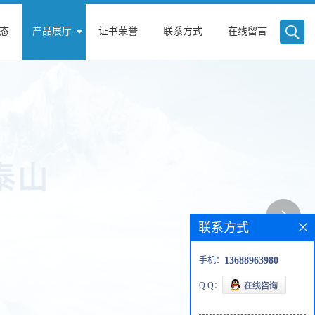
态
产品展厅
证书荣誉
联系方式
在线留言
联系方式
手机：
13688963980
Q Q：