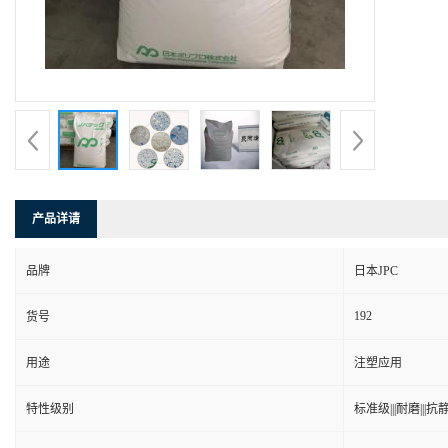
产品详请
品牌
日本JPC
192
货号
用途
注塑应用
特性级别
标准级|||耐磨|||抗静电