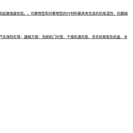
较好但延展强度较低。。均聚物型和共聚物型的PP材料都具有优良的抗吸湿性、抗酸碱
、汽车保险杠等；器械方面：洗碗机门衬垫、干燥机通风管、洗衣机框架及机盖、冰