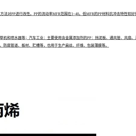
法对PP进行改性。PP的流动率MFR范围在1~40。低MFR的PP材料抗冲击特性
草机和喷水器等；汽车工业：主要使用含金属添加剂的PP：挡泥板、通风管、风扇
、防腐管道、板材、贮槽等，也用于生产扁丝、纤维、包装薄膜等。