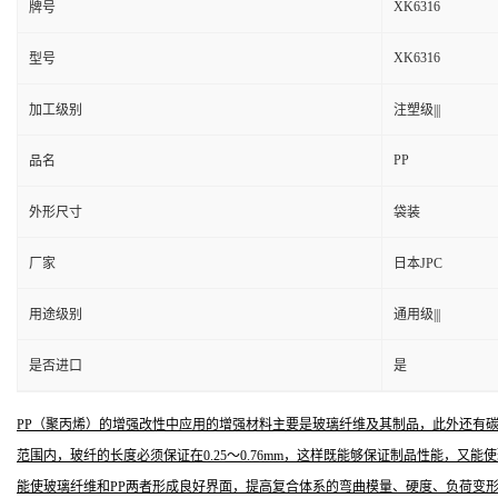
XK6316
牌号
XK6316
型号
加工级别
注塑级|||
PP
品名
外形尺寸
袋装
厂家
日本JPC
用途级别
通用级|||
是否进口
是
PP（聚丙烯）的增强改性中应用的增强材料主要是玻璃纤维及其制品，此外还有碳
范围内，玻纤的长度必须保证在0.25～0.76mm，这样既能够保证制品性能，又
能使玻璃纤维和PP两者形成良好界面，提高复合体系的弯曲模量、硬度、负荷变