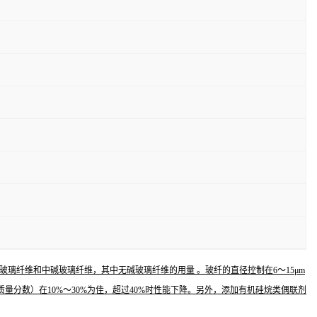
璃纤维和中碱玻璃纤维，其中无碱玻璃纤维的用量 。玻纤的直径控制在6～15μm
质量分数）在10%～30%为佳，超过40%时性能下降。另外，添加有机硅烷类偶联剂