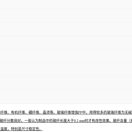
纤维、有机纤维、硼纤维、晶须等。玻璃纤维增强PP中，用得较多的玻璃纤维为无碱玻
能使玻纤分散良好。一般认为制品中的玻纤长度大于0.2 mm时才有改性效果。玻纤含量（
形温度，特别是尺寸稳定性。