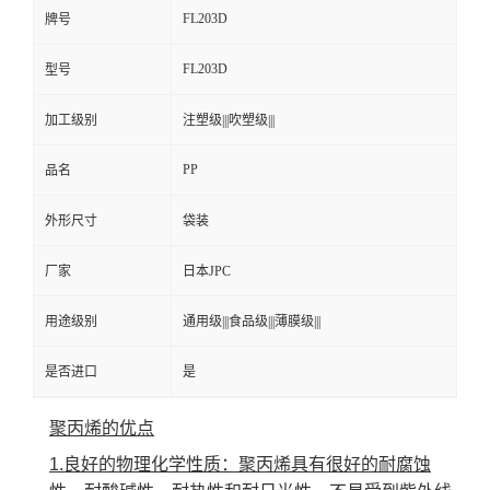
FL203D
牌号
FL203D
型号
加工级别
注塑级|||吹塑级|||
PP
品名
外形尺寸
袋装
厂家
日本JPC
用途级别
通用级|||食品级|||薄膜级|||
是否进口
是
聚丙烯的优点
1.良好的物理化学性质：聚丙烯具有很好的耐腐蚀