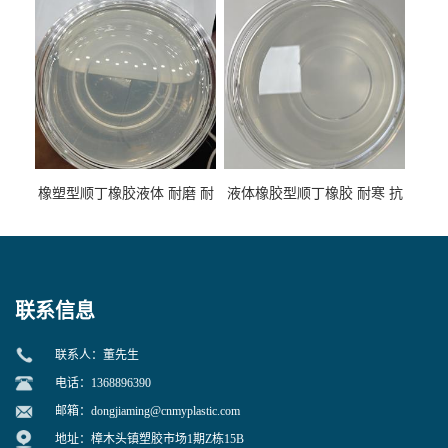
性
专用
橡塑型顺丁橡胶液体 耐磨 耐
液体橡胶型顺丁橡胶 耐寒 抗
寒 耐老化 鞋材橡胶制品专用
冲 低分子 流动性好 塑料改性
增韧用
联系信息
联系人：董先生
电话：1368896390
邮箱：
dongjiaming@cnmyplastic.com
地址：樟木头镇塑胶市场1期Z栋15B