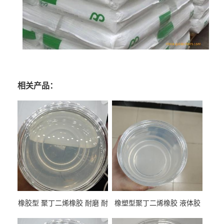
相关产品：
橡胶型 聚丁二烯橡胶 耐磨 耐
橡塑型聚丁二烯橡胶 液体胶
低温 高回弹 用于轮胎 鞋材改
高流动 抗老化 橡胶制品改性