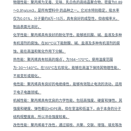
物理性能
：聚丙烯为无毒、无味、乳白色的高结晶聚合物，密度为0.89
～0.91g/cm3，是所有塑料中 的品种之一。它对水特别稳定，吸水率
仅为0.01%，分子量约8万~15万，具有良好的成型性，但收缩率大，
制品表面光泽好。
化学性能
：聚丙烯具有良好的耐化学性，能够抵抗酸、碱、盐液及多种
有机溶剂的腐蚀。在80℃以下能耐酸、碱、盐液及多种有机溶剂的腐
蚀，能在高温和氧化作用下分解。

热性能
：聚丙烯具有较高的熔点
，为164~170℃，使用温度范围
为-30～140℃。在155℃左右软化，能够在高温下保持其物理性能，
不易变形或熔化。
电性能
：聚丙烯具有良好的电绝缘性，能够有效阻止电流的流动，适用
于电子电器领域。

机械性能
：聚丙烯具有优良的力学性能，包括高强度、硬度
和弹性。其
强度和硬度、弹性都比HDPE高，但在室温和低温下，由于本身的分子
结构规整度高，所以冲击强度较差。
改性性能
：聚丙烯易于改性，通过接枝、共聚、交联、增强、填充等改