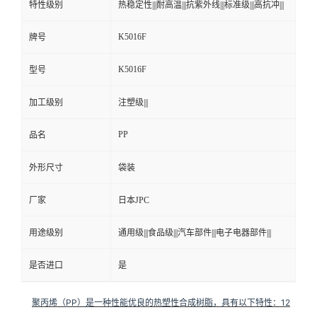
特性级别
热稳定性|||耐高温|||抗紫外线|||标准级|||高抗冲|||
K5016F
牌号
K5016F
型号
加工级别
注塑级|||
PP
品名
外形尺寸
袋装
厂家
日本JPC
用途级别
通用级|||食品级|||汽车部件|||电子电器部件|||
是否进口
是
聚丙烯（PP）是一种性能优良的热塑性合成树脂，具有以下特性：
12