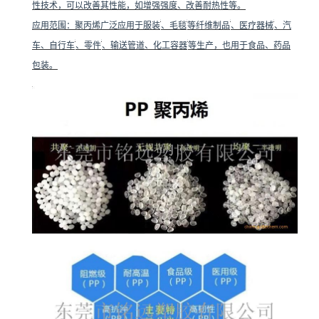
性技术，可以改善其性能，如增强强度、改善耐热性等。




应用范围
：聚丙烯广泛应用于服装
、毛毯
等纤维制品
、医疗器械
、汽



车、自行车
、零件
、输送管道、化工容器
等生产，也用于食品、药品
包装。