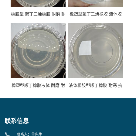
橡胶型 聚丁二烯橡胶 耐磨 耐
橡塑型聚丁二烯橡胶 液体胶
低温 高回弹 用于轮胎 鞋材改
高流动 抗老化 橡胶制品改性
性
专用
橡塑型顺丁橡胶液体 耐磨 耐
液体橡胶型顺丁橡胶 耐寒 抗
寒 耐老化 鞋材橡胶制品专用
冲 低分子 流动性好 塑料改性
增韧用
联系信息
联系人：董先生