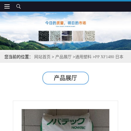
您当前的位置：
网站首页
>
产品展厅
>
通用塑料
>
PP XF1480 日本
JPC 透明 耐热 韧性好 挤出管材和板材应用
产品展厅