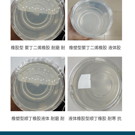
橡胶型 聚丁二烯橡胶 耐磨 耐
橡塑型聚丁二烯橡胶 液体胶
低温 高回弹 用于轮胎 鞋材改
高流动 抗老化 橡胶制品改性
性
专用
橡塑型顺丁橡胶液体 耐磨 耐
液体橡胶型顺丁橡胶 耐寒 抗
寒 耐老化 鞋材橡胶制品专用
冲 低分子 流动性好 塑料改性
增韧用