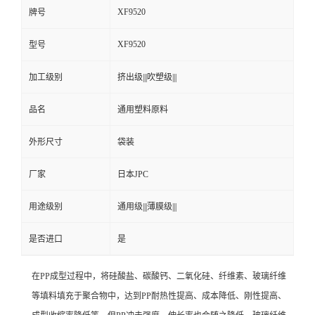
XF9520
牌号
XF9520
型号
加工级别
挤出级|||吹塑级|||
品名
通用塑料原料
外形尺寸
袋装
厂家
日本JPC
用途级别
通用级|||薄膜级|||
是否进口
是
在PP成型过程中，将
硅酸盐
、
碳酸钙
、
二氧化硅
、
纤维素
、
玻璃纤维
等填料填充于聚合物中，达到PP耐热性提高、成本降低、刚性提高、