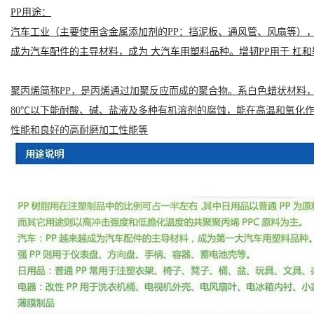
PP用途：
汽车工业（主要使用含金属添加剂的PP：挡泥板、通风管、风扇等）
成为汽车配件的主导材料，成为 大汽车用塑料品种。增韧PP用于 杠
聚丙烯简称PP，是丙烯通过
加聚反应
而成的
聚合物
。系白色蜡状材料
80℃以下能耐酸、碱、盐液及多种有机溶剂的腐蚀，能在高温和氧化
性能和良好的高耐磨加工性能等