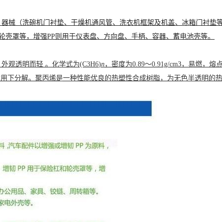
，器械（洗碗机门衬垫、干燥机通风管、洗衣机框架及机盖、冰箱门衬垫等
和轮壳罩等，增强PP则用于仪表盘、方向盘、手柄、容器、蓄电池壳等。
，外观透明而轻
。化学式为(C
3
H
6
)
n
，密度为0.89～0.91g/cm
3
，
易燃，熔点为
作用下分解。聚丙烯是一种性能优良的热塑性合成树脂，为无色半透明的