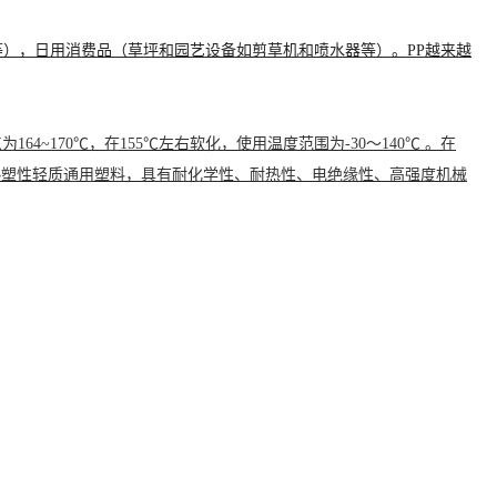
），日用消费品（草坪和园艺设备如剪草机和喷水器等）。PP越来越
164~170℃，
在155℃左右软化，使用温度范围为-30～140℃
。在
热塑性轻质通用塑料，具有耐化学性、耐热性、电绝缘性、高强度机械