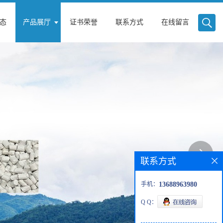
态
产品展厅
证书荣誉
联系方式
在线留言
联系方式
手机：
13688963980
Q Q：