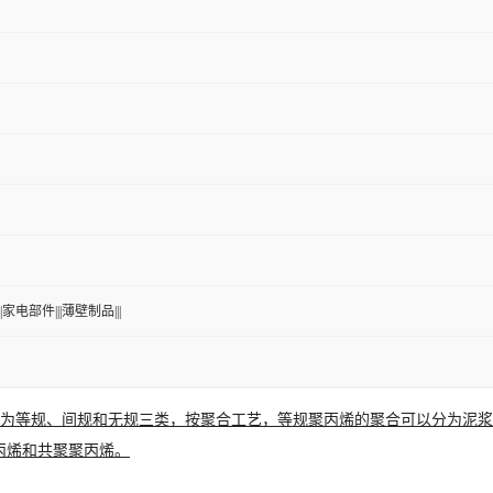
|家电部件|||薄壁制品|||
同分为等规、间规和无规三类，按聚合工艺，等规聚丙烯的聚合可以分为泥
丙烯和共聚聚丙烯。