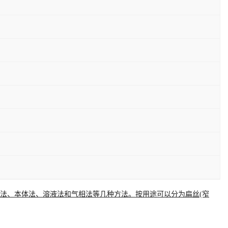
浆法、本体法、溶液法和气相法等几种方法。按用途可以分为扁丝(窄