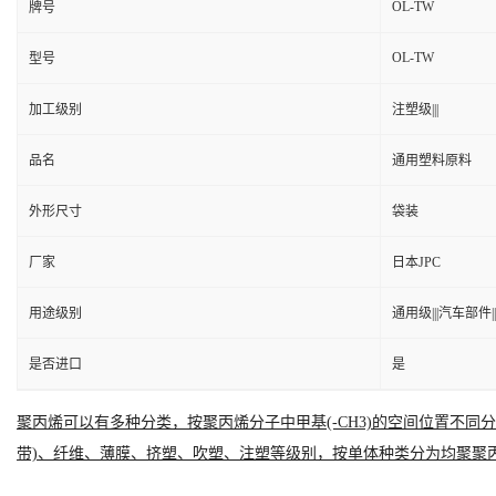
OL-TW
牌号
OL-TW
型号
加工级别
注塑级|||
品名
通用塑料原料
外形尺寸
袋装
厂家
日本JPC
用途级别
通用级|||汽车部件||
是否进口
是
聚丙烯可以有多种分类，按聚丙烯分子中甲基(-CH3)的空间位置不
带)、纤维、薄膜、挤塑、吹塑、注塑等级别，按单体种类分为均聚聚