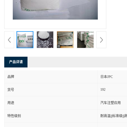
产品详请
品牌
日本JPC
192
货号
用途
汽车注塑应用
特性级别
耐高温|||标准级|||高