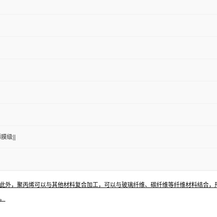
膜级|||
此外，聚丙烯可以与其他材料复合加工，可以与玻璃纤维、碳纤维等纤维材料结合，
。