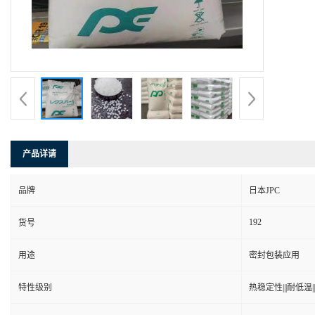
产品详请
品牌
日本JPC
192
货号
用途
密封包装应用
特性级别
热稳定性|||耐低温|||