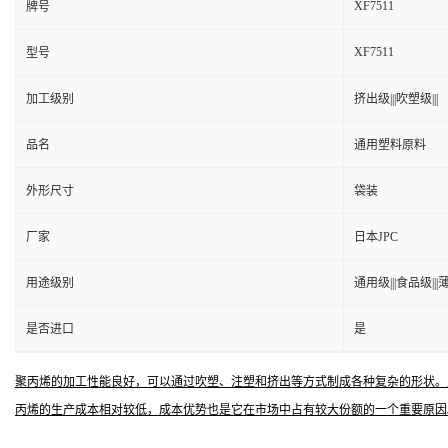
XF7511
牌号
XF7511
型号
加工级别
挤出级|||吹塑级|||
品名
通用塑料原料
外形尺寸
袋装
厂家
日本JPC
用途级别
通用级|||食品级|||薄
是否进口
是
聚丙烯的加工性能良好，可以通过吹塑、注塑和挤出等方式制成各种复杂的形状。
丙烯的生产成本相对较低，成本优势也是它在市场中占有较大份额的一个重要原因