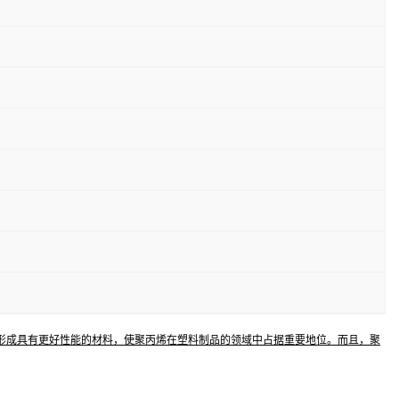
形成具有更好性能的材料，使聚丙烯在塑料制品的领域中占据重要地位。而且，聚