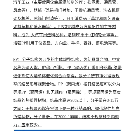
汽车工业（主要使用含金属添加剂的PP：挡泥板、通风管、
风扇等），器械（洗碗机门衬垫、干燥机通风管、洗衣机框
架及机盖、冰箱门衬垫等），日用消费品（草坪和园艺设备
如剪草机和喷水器等）。PP越来越成为汽车配件的主导材
料，成为 大汽车用塑料品种。增韧PP用于 杠和轮壳罩等，
增强PP则用于仪表盘、方向盘、手柄、容器、蓄电池壳等。
PP：分子结构为典型的主体规整结构，为结晶聚合物。中文
名称为聚丙烯，俗称百折胶。PP（聚丙烯）采用齐格勒-纳塔
催化剂使丙烯单体催化聚合而制得，是分子链节排列得很规
整的结晶形等规聚合物。PP（聚丙烯）按其结晶度可以分为
等规PP（聚丙烯）和无规PP（聚丙烯），等规聚丙烯为高度
结晶的热塑性树脂，结晶度高达95%以上，分子量在8-15万
之间；无规聚丙烯在室温下是一种非结晶的、微带粘性的白
色蜡状物，分子量低，在3000-10000，结构不规整缺乏内聚
力，应用较少。