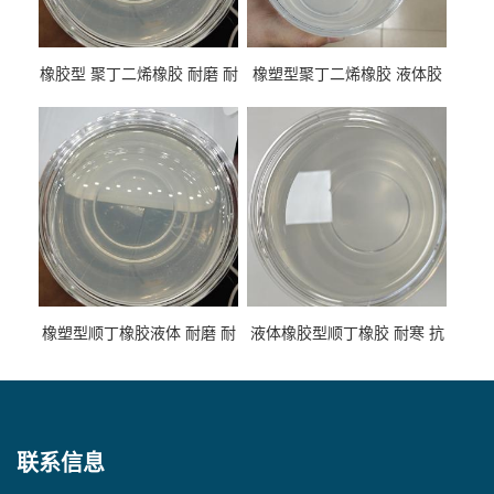
橡胶型 聚丁二烯橡胶 耐磨 耐
橡塑型聚丁二烯橡胶 液体胶
低温 高回弹 用于轮胎 鞋材改
高流动 抗老化 橡胶制品改性
性
专用
橡塑型顺丁橡胶液体 耐磨 耐
液体橡胶型顺丁橡胶 耐寒 抗
寒 耐老化 鞋材橡胶制品专用
冲 低分子 流动性好 塑料改性
增韧用
联系信息