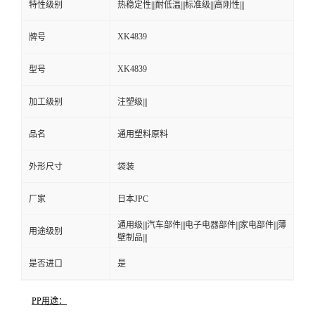
特性级别
热稳定性|||耐低温|||标准级|||高刚性|||
XK4839
牌号
XK4839
型号
加工级别
注塑级|||
品名
通用塑料原料
外形尺寸
袋装
厂家
日本JPC
通用级|||汽车部件|||电子电器部件|||家电部件|||薄
用途级别
壁制品|||
是否进口
是
PP用途：