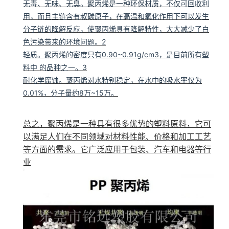
无毒、无味、无臭
。聚丙烯是一种环保材质，不仅可回收利
用，而且主链含有叔碳原子，在高温和氧化作用下可以发生
分子链的降解反应，使聚丙烯具有降解特性，大大减少了白
色污染带来的环境问题。2
轻质
。聚丙烯的密度只有0.90~0.91g/cm3，是目前所有塑
料中 的品种之一。3
耐化学腐蚀
。聚丙烯对水特别稳定，在水中的吸水率仅为
0.01%，分子量约8万~15万。
总之，聚丙烯是一种具有很多优势的塑料原料，它可
以满足人们在不同领域对材料性能、价格和加工工艺
等方面的需求。它广泛应用于包装、汽车和电器等行
业