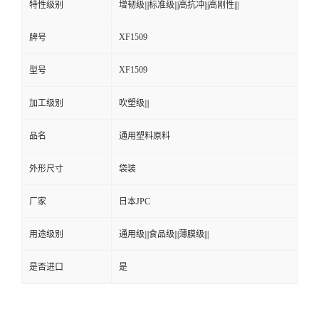
特性级别
增韧级|||标准级|||高抗冲|||高刚性|||
XF1509
牌号
XF1509
型号
加工级别
吹塑级|||
品名
通用塑料原料
外形尺寸
袋装
厂家
日本JPC
用途级别
通用级|||食品级|||薄膜级|||
是否进口
是