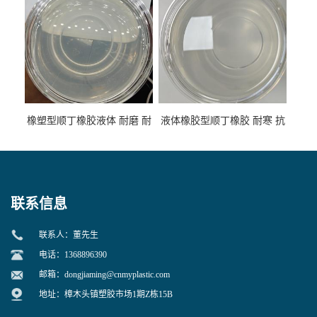
橡塑型顺丁橡胶液体 耐磨 耐
液体橡胶型顺丁橡胶 耐寒 抗
寒 耐老化 鞋材橡胶制品专用
冲 低分子 流动性好 塑料改性
增韧用
联系信息
联系人：董先生
电话：1368896390
邮箱：
dongjiaming@cnmyplastic.com
地址：樟木头镇塑胶市场1期Z栋15B