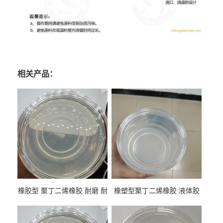
相关产品：
橡胶型 聚丁二烯橡胶 耐磨 耐
橡塑型聚丁二烯橡胶 液体胶
低温 高回弹 用于轮胎 鞋材改
高流动 抗老化 橡胶制品改性
性
专用