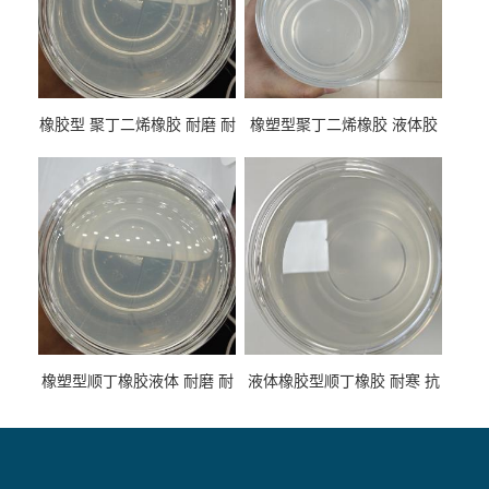
橡胶型 聚丁二烯橡胶 耐磨 耐
橡塑型聚丁二烯橡胶 液体胶
低温 高回弹 用于轮胎 鞋材改
高流动 抗老化 橡胶制品改性
性
专用
橡塑型顺丁橡胶液体 耐磨 耐
液体橡胶型顺丁橡胶 耐寒 抗
寒 耐老化 鞋材橡胶制品专用
冲 低分子 流动性好 塑料改性
增韧用