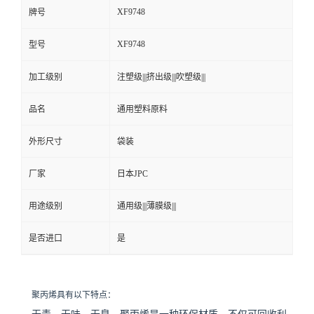
XF9748
牌号
XF9748
型号
加工级别
注塑级|||挤出级|||吹塑级|||
品名
通用塑料原料
外形尺寸
袋装
厂家
日本JPC
用途级别
通用级|||薄膜级|||
是否进口
是
聚丙烯具有以下特点：
无毒、无味、无臭
。聚丙烯是一种环保材质，不仅可回收利