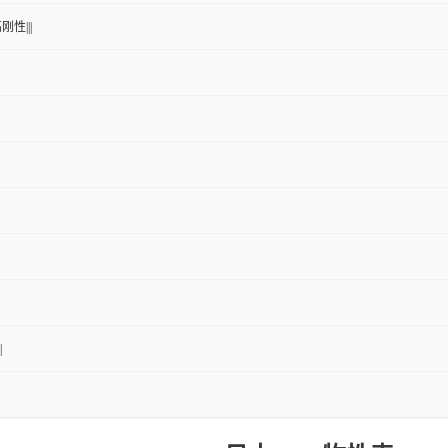
刚性|||