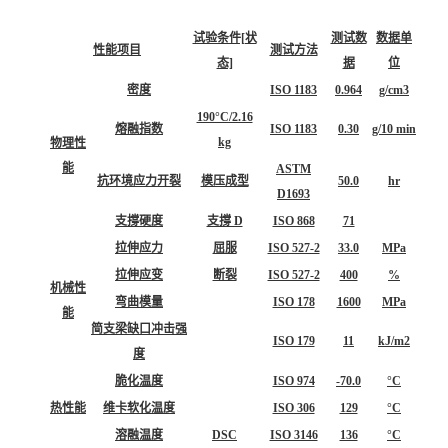
试验条件[状
测试数
数据单
性能项目
测试方法
态]
据
位
密度
ISO 1183
0.964
g/cm3
190°C/2.16
熔融指数
ISO 1183
0.30
g/10 min
kg
物理性
能
ASTM
抗环境应力开裂
模压成型
50.0
hr
D1693
支撐硬度
支撐 D
ISO 868
71
拉伸应力
屈服
ISO 527-2
33.0
MPa
拉伸应变
断裂
ISO 527-2
400
%
机械性
弯曲模量
ISO 178
1600
MPa
能
简支梁缺口冲击强
ISO 179
11
kJ/m2
度
脆化温度
ISO 974
-70.0
°C
热性能
维卡软化温度
ISO 306
129
°C
溶融温度
DSC
ISO 3146
136
°C