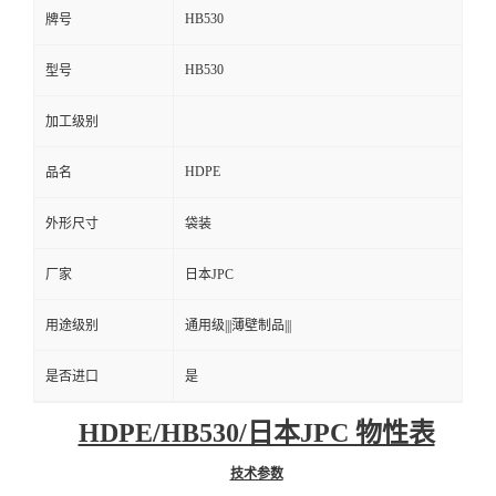
HB530
牌号
HB530
型号
加工级别
HDPE
品名
外形尺寸
袋装
厂家
日本JPC
用途级别
通用级|||薄壁制品|||
是否进口
是
HDPE/HB530/日本JPC 物性表
技术参数