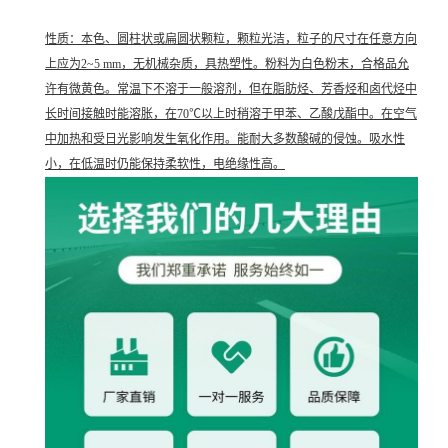
性质：本色、圆柱状或扁圆状颗粒，颗粒光洁，粒子的尺寸在任意方向
上应为2~5 mm，无机械杂质，具热塑性。粉料为白色粉末，合格品允
许有微黄色。常温下不溶于一般溶剂，但在脂肪烃、芳香烃和卤代烃中
长时间接触时能溶胀，在70℃以上时稍溶于甲苯、乙酸戊酯中。在空气
中加热和受日光影响发生氧化作用。能耐大多数酸碱的侵蚀。吸水性
小，在低温时仍能保持柔软性，电绝缘性高。