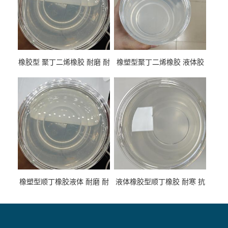
橡胶型 聚丁二烯橡胶 耐磨 耐
橡塑型聚丁二烯橡胶 液体胶
低温 高回弹 用于轮胎 鞋材改
高流动 抗老化 橡胶制品改性
性
专用
橡塑型顺丁橡胶液体 耐磨 耐
液体橡胶型顺丁橡胶 耐寒 抗
寒 耐老化 鞋材橡胶制品专用
冲 低分子 流动性好 塑料改性
增韧用