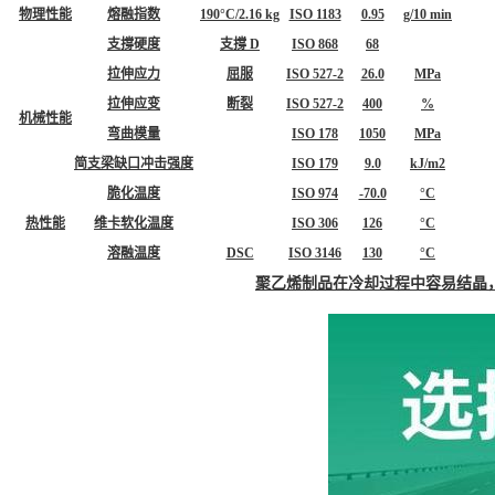
物理性能
熔融指数
190°C/2.16 kg
ISO 1183
0.95
g/10 min
支撐硬度
支撐 D
ISO 868
68
拉伸应力
屈服
ISO 527-2
26.0
MPa
拉伸应变
断裂
ISO 527-2
400
%
机械性能
弯曲模量
ISO 178
1050
MPa
简支梁缺口冲击强度
ISO 179
9.0
kJ/m2
脆化温度
ISO 974
-70.0
°C
热性能
维卡软化温度
ISO 306
126
°C
溶融温度
DSC
ISO 3146
130
°C
聚乙烯制品在冷却过程中容易结晶