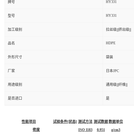
HY331
牌号
HY331
型号
加工级别
拉丝级|||挤出级|||
HDPE
品名
外形尺寸
袋装
厂家
日本JPC
用途级别
通用级|||纤维|||
是否进口
是
性能项目
试验条件[状态]
测试方法
测试数据
数据单位
密度
ISO 1183
0.951
g/cm3