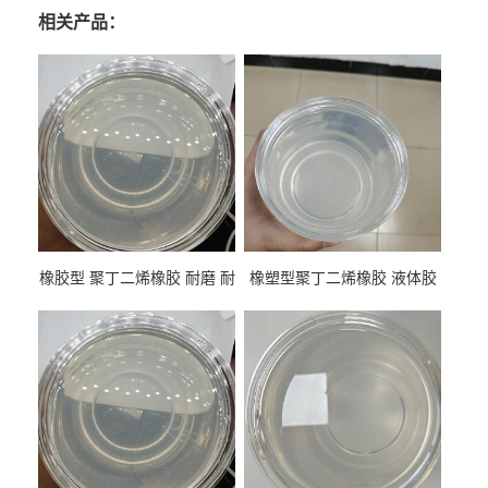
相关产品：
橡胶型 聚丁二烯橡胶 耐磨 耐
橡塑型聚丁二烯橡胶 液体胶
低温 高回弹 用于轮胎 鞋材改
高流动 抗老化 橡胶制品改性
性
专用