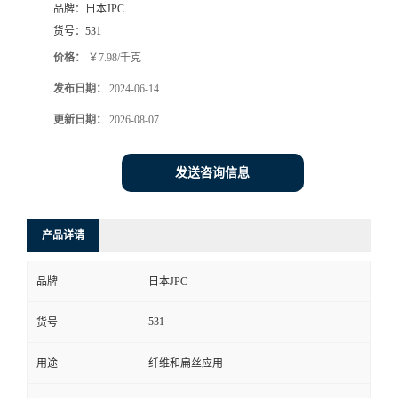
品牌：
日本JPC
货号：
531
价格：
￥7.98/千克
发布日期：
2024-06-14
更新日期：
2026-08-07
发送咨询信息
产品详请
品牌
日本JPC
531
货号
用途
纤维和扁丝应用