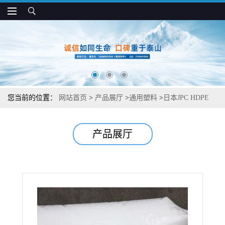
您当前的位置：
网站首页
>
产品展厅
>
通用塑料
>
日本JPC HDPE
HY540 高刚性 高延展性 纤维和扁丝应用
产品展厅