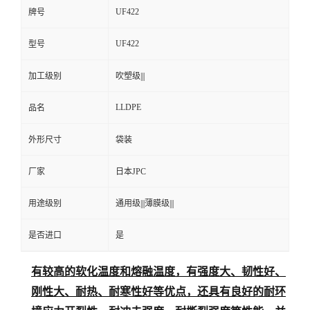
UF422
牌号
UF422
型号
加工级别
吹塑级|||
LLDPE
品名
外形尺寸
袋装
厂家
日本JPC
用途级别
通用级|||薄膜级|||
是否进口
是
有较高的软化温度和熔融温度，有强度大、韧性好、
刚性大、耐热、耐寒性好等优点，还具有良好的耐环