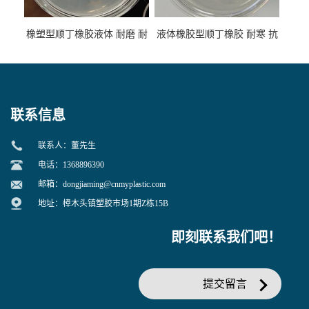
橡塑型顺丁橡胶液体 耐磨 耐
液体橡胶型顺丁橡胶 耐寒 抗
寒 耐老化 鞋材橡胶制品专用
冲 低分子 流动性好 塑料改性
增韧用
联系信息
联系人：董先生
电话：1368896390
邮箱：
dongjiaming@cnmyplastic.com
地址：樟木头镇塑胶市场1期Z栋15B
即刻联系我们吧！
提交留言