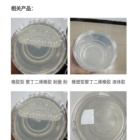
相关产品：
橡胶型 聚丁二烯橡胶 耐磨 耐
橡塑型聚丁二烯橡胶 液体胶
低温 高回弹 用于轮胎 鞋材改
高流动 抗老化 橡胶制品改性
性
专用