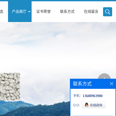
态
产品展厅
证书荣誉
联系方式
在线留言
联系方式
手机：
13688963980
Q Q：