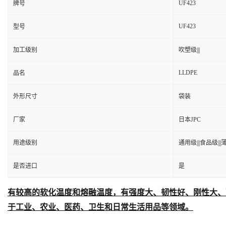
UF423
牌号
UF423
型号
加工级别
吹塑级|||
LLDPE
品名
外形尺寸
袋装
厂家
日本JPC
用途级别
通用级|||食品级|||薄
是否进口
是
有较高的软化温度和熔融温度，有强度大、韧性好、刚性大、
于工业、农业、医药、卫生和日常生活用品等领域。