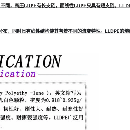
E不同，高压LDPE有长支链，而线性LDPE只具有短支链。LL
子量分布，同时具有线性结构使其有着不同的流变特性。LLDPE