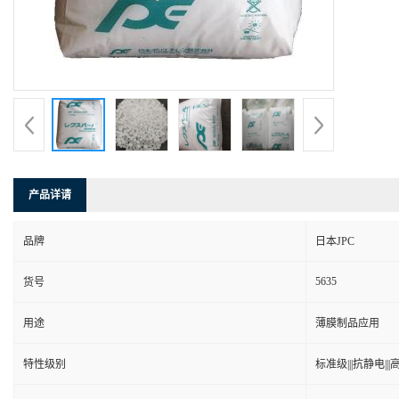
产品详请
品牌
日本JPC
5635
货号
用途
薄膜制品应用
特性级别
标准级|||抗静电|||高