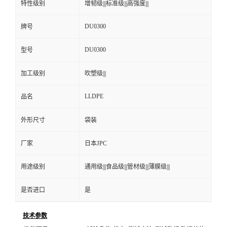
特性级别
增韧级|||标准级|||高强度|||
DU0300
牌号
DU0300
型号
加工级别
吹塑级|||
LLDPE
品名
外形尺寸
袋装
厂家
日本JPC
用途级别
通用级|||食品级|||管材级|||薄膜级|||
是否进口
是
技术参数