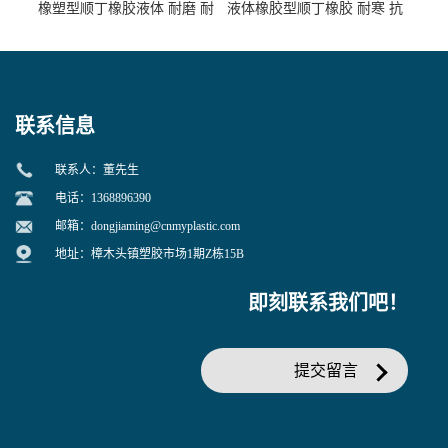
橡塑型顺丁橡胶液体 耐磨 耐
液体橡胶型顺丁橡胶 耐寒 抗
寒 耐老化 鞋材橡胶制品专用
冲 低分子 流动性好 塑料改性
增韧用
联系信息
联系人：董先生
电话：1368896390
邮箱：
dongjiaming@cnmyplastic.com
地址：樟木头镇塑胶市场1期Z栋15B
即刻联系我们吧！
提交留言