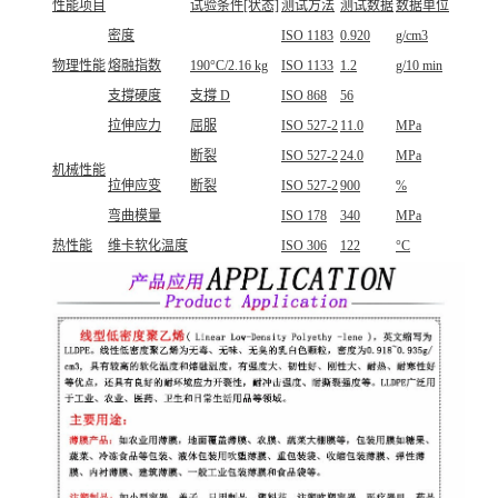
性能项目
试验条件[状态]
测试方法
测试数据
数据单位
密度
ISO 1183
0.920
g/cm3
物理性能
熔融指数
190°C/2.16 kg
ISO 1133
1.2
g/10 min
支撐硬度
支撐 D
ISO 868
56
拉伸应力
屈服
ISO 527-2
11.0
MPa
断裂
ISO 527-2
24.0
MPa
机械性能
拉伸应变
断裂
ISO 527-2
900
%
弯曲模量
ISO 178
340
MPa
热性能
维卡软化温度
ISO 306
122
°C