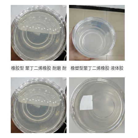
橡胶型 聚丁二烯橡胶 耐磨 耐
橡塑型聚丁二烯橡胶 液体胶
低温 高回弹 用于轮胎 鞋材改
高流动 抗老化 橡胶制品改性
性
专用