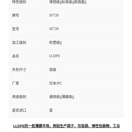
特性级别
增韧级|||标准级|||高强度|||
SF720
牌号
SF720
型号
加工级别
吹塑级|||
LLDPE
品名
外形尺寸
袋装
厂家
日本JPC
用途级别
通用级|||薄膜级|||
是否进口
是
LLDPE的一些薄膜市场，例如生产袋子、垃圾袋、弹性包装物、工业