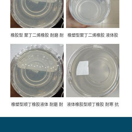
橡胶型 聚丁二烯橡胶 耐磨 耐
橡塑型聚丁二烯橡胶 液体胶
低温 高回弹 用于轮胎 鞋材改
高流动 抗老化 橡胶制品改性
性
专用
橡塑型顺丁橡胶液体 耐磨 耐
液体橡胶型顺丁橡胶 耐寒 抗
寒 耐老化 鞋材橡胶制品专用
冲 低分子 流动性好 塑料改性
增韧用