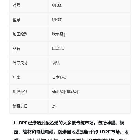
UF331
牌号
UF331
型号
加工级别
吹塑级|||
LLDPE
品名
外形尺寸
袋装
厂家
日本JPC
用途级别
通用级|||薄膜级|||
是否进口
是
LLDPE已渗透到聚乙烯的大多数传统市场，包括薄膜、模
塑、管材和电线电缆。防渗漏地膜是新开发LLDPE市场。地