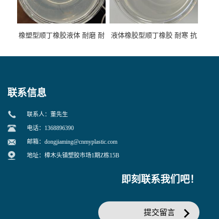
橡塑型顺丁橡胶液体 耐磨 耐
液体橡胶型顺丁橡胶 耐寒 抗
寒 耐老化 鞋材橡胶制品专用
冲 低分子 流动性好 塑料改性
增韧用
联系信息
联系人：董先生
电话：1368896390
邮箱：
dongjiaming@cnmyplastic.com
地址：樟木头镇塑胶市场1期Z栋15B
即刻联系我们吧！
提交留言