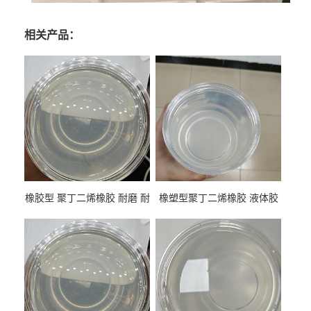
相关产品：
橡胶型 聚丁二烯橡胶 耐磨 耐
橡塑型聚丁二烯橡胶 液体胶
低温 高回弹 用于轮胎 鞋材改
高流动 抗老化 橡胶制品改性
性
专用