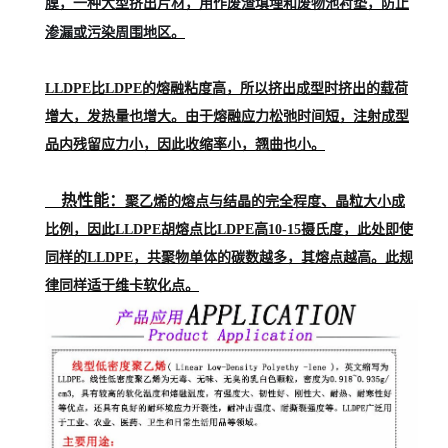
膜，一种大型挤出片材，用作废渣填埋和废物池衬垫，防止
渗漏或污染周围地区。
LLDPE比LDPE的熔融粘度高，所以挤出成型时挤出的载荷
增大，发热量也增大。由于熔融应力松弛时间短，注射成型
品内残留应力小，因此收缩率小，翘曲也小。
热性能：
聚乙烯的熔点与结晶的完全程度、晶粒大小成
比例，因此LLDPE胡熔点比LDPE高10-15摄氏度，此处即使
同样的LLDPE，共聚物单体的碳数越多，其熔点越高。此规
律同样适于维卡软化点。