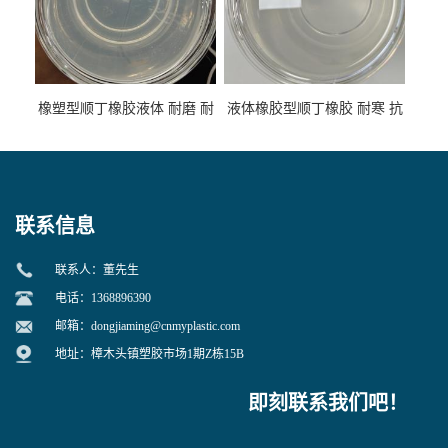
橡塑型顺丁橡胶液体 耐磨 耐
液体橡胶型顺丁橡胶 耐寒 抗
寒 耐老化 鞋材橡胶制品专用
冲 低分子 流动性好 塑料改性
增韧用
联系信息
联系人：董先生
电话：1368896390
邮箱：
dongjiaming@cnmyplastic.com
地址：樟木头镇塑胶市场1期Z栋15B
即刻联系我们吧！