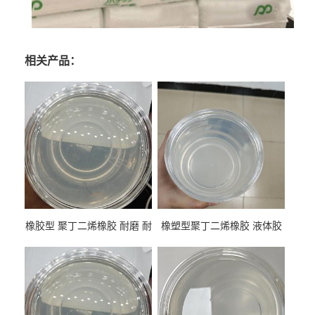
相关产品：
橡胶型 聚丁二烯橡胶 耐磨 耐
橡塑型聚丁二烯橡胶 液体胶
低温 高回弹 用于轮胎 鞋材改
高流动 抗老化 橡胶制品改性
性
专用