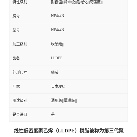
特性级别
耐低温|||标准级|||耐老化|||高强度|||
NF444N
牌号
NF444N
型号
加工级别
吹塑级|||
LLDPE
品名
外形尺寸
袋装
厂家
日本JPC
用途级别
通用级|||薄膜级|||
是否进口
是
线性低密度聚乙烯（LLDPE）树脂被称为第三代聚