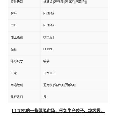
特性级别
标准级|||高强度|||高抗冲|||高刚性|||
NF384A
牌号
NF384A
型号
加工级别
吹塑级|||
LLDPE
品名
外形尺寸
袋装
厂家
日本JPC
用途级别
通用级|||食品级|||薄膜级|||
是否进口
是
LLDPE的一些薄膜市场，例如生产袋子、垃圾袋、