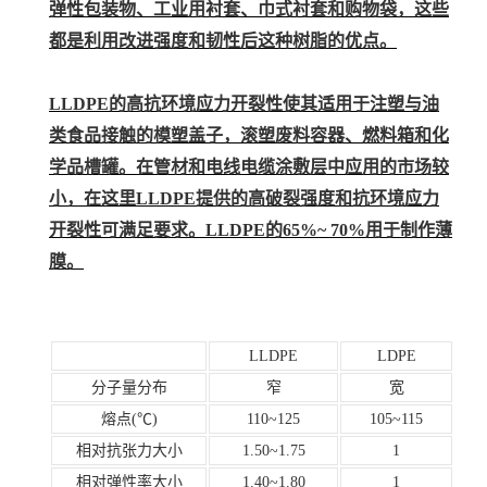
弹性包装物、工业用衬套、巾式衬套和购物袋，这些
都是利用改进强度和韧性后这种树脂的优点。
LLDPE的高抗环境应力开裂性使其适用于注塑与油
类食品接触的模塑盖子，滚塑废料容器、燃料箱和化
学品槽罐。在管材和电线电缆涂敷层中应用的市场较
小，在这里LLDPE提供的高破裂强度和抗环境应力
开裂性可满足要求。LLDPE的65%~ 70%用于制作薄
膜。
LLDPE
LDPE
分子量分布
窄
宽
熔点(℃)
110~125
105~115
相对抗张力大小
1.50~1.75
1
相对弹性率大小
1.40~1.80
1