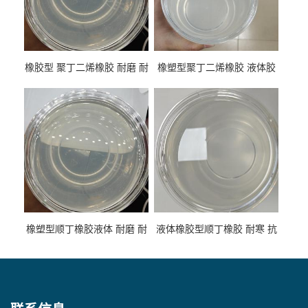
橡胶型 聚丁二烯橡胶 耐磨 耐
橡塑型聚丁二烯橡胶 液体胶
低温 高回弹 用于轮胎 鞋材改
高流动 抗老化 橡胶制品改性
性
专用
橡塑型顺丁橡胶液体 耐磨 耐
液体橡胶型顺丁橡胶 耐寒 抗
寒 耐老化 鞋材橡胶制品专用
冲 低分子 流动性好 塑料改性
增韧用