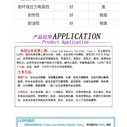
耐环境应力龟裂性
好
差
耐热性
好
稍差
耐油性
好
稍差