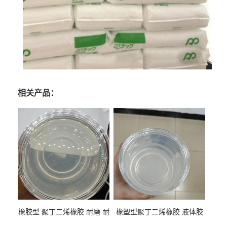
相关产品：
橡胶型 聚丁二烯橡胶 耐磨 耐
橡塑型聚丁二烯橡胶 液体胶
低温 高回弹 用于轮胎 鞋材改
高流动 抗老化 橡胶制品改性