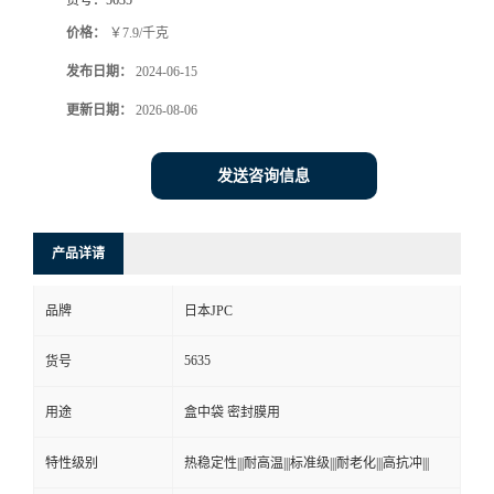
价格：
￥7.9/千克
发布日期：
2024-06-15
更新日期：
2026-08-06
发送咨询信息
产品详请
品牌
日本JPC
5635
货号
用途
盒中袋 密封膜用
特性级别
热稳定性|||耐高温|||标准级|||耐老化|||高抗冲|||