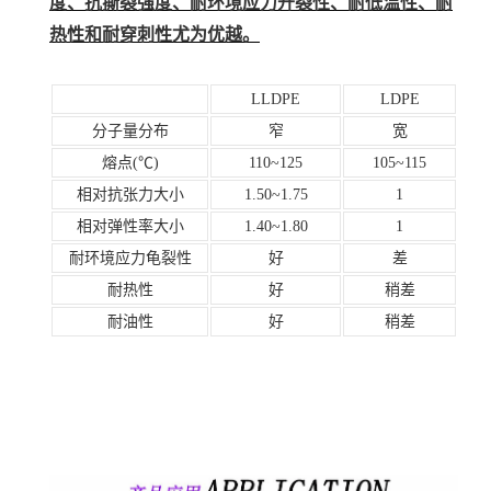
度、抗撕裂强度、耐环境应力开裂性、耐低温性、耐
热性和耐穿刺性尤为优越。
LLDPE
LDPE
分子量分布
窄
宽
熔点(℃)
110~125
105~115
相对抗张力大小
1.50~1.75
1
相对弹性率大小
1.40~1.80
1
耐环境应力龟裂性
好
差
耐热性
好
稍差
耐油性
好
稍差