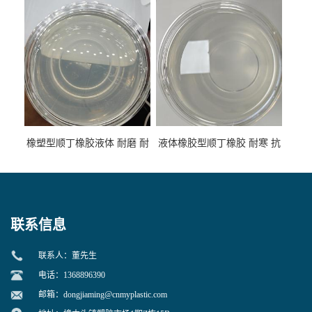
性
专用
橡塑型顺丁橡胶液体 耐磨 耐
液体橡胶型顺丁橡胶 耐寒 抗
寒 耐老化 鞋材橡胶制品专用
冲 低分子 流动性好 塑料改性
增韧用
联系信息
联系人：董先生
电话：1368896390
邮箱：
dongjiaming@cnmyplastic.com