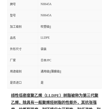
NH645A
牌号
NH645A
型号
加工级别
吹塑级|||
LLDPE
品名
外形尺寸
袋装
厂家
日本JPC
用途级别
通用级|||薄膜级|||
是否进口
是
线性低密度聚乙烯（LLDPE）树脂被称为第三代聚
乙烯，除具有一般聚烯烃树脂的性能外，其抗张强