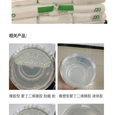
相关产品：
橡胶型 聚丁二烯橡胶 耐磨 耐
橡塑型聚丁二烯橡胶 液体胶
低温 高回弹 用于轮胎 鞋材改
高流动 抗老化 橡胶制品改性
性
专用