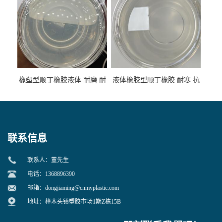
橡塑型顺丁橡胶液体 耐磨 耐
液体橡胶型顺丁橡胶 耐寒 抗
寒 耐老化 鞋材橡胶制品专用
冲 低分子 流动性好 塑料改性
增韧用
联系信息
联系人：董先生
电话：1368896390
邮箱：
dongjiaming@cnmyplastic.com
地址：樟木头镇塑胶市场1期Z栋15B