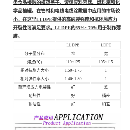
类食品接触的模塑盖子，滚塑废料容器、燃料箱和化
学品槽罐。在管材和电线电缆涂敷层中应用的市场较
小，在这里LLDPE提供的高破裂强度和抗环境应力
开裂性可满足要求。LLDPE的65%~ 70%用于制作薄
膜。
LLDPE
LDPE
分子量分布
窄
宽
熔点(℃)
110~125
105~115
相对抗张力大小
1.50~1.75
1
相对弹性率大小
1.40~1.80
1
耐环境应力龟裂性
好
差
耐热性
好
稍差
耐油性
好
稍差