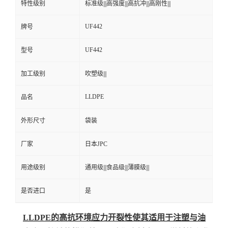
特性级别
标准级|||高强度|||高抗冲|||高刚性|||
UF442
牌号
UF442
型号
加工级别
吹塑级|||
LLDPE
品名
外形尺寸
袋装
厂家
日本JPC
用途级别
通用级|||食品级|||薄膜级|||
是否进口
是
LLDPE的高抗环境应力开裂性使其适用于注塑与油