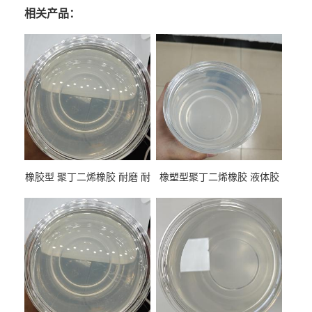
相关产品：
橡胶型 聚丁二烯橡胶 耐磨 耐
橡塑型聚丁二烯橡胶 液体胶
低温 高回弹 用于轮胎 鞋材改
高流动 抗老化 橡胶制品改性
性
专用