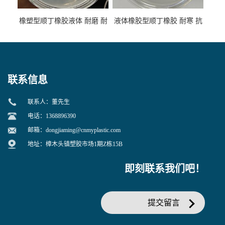
橡塑型顺丁橡胶液体 耐磨 耐
液体橡胶型顺丁橡胶 耐寒 抗
寒 耐老化 鞋材橡胶制品专用
冲 低分子 流动性好 塑料改性
增韧用
联系信息
联系人：董先生
电话：1368896390
邮箱：
dongjiaming@cnmyplastic.com
地址：樟木头镇塑胶市场1期Z栋15B
即刻联系我们吧！
提交留言