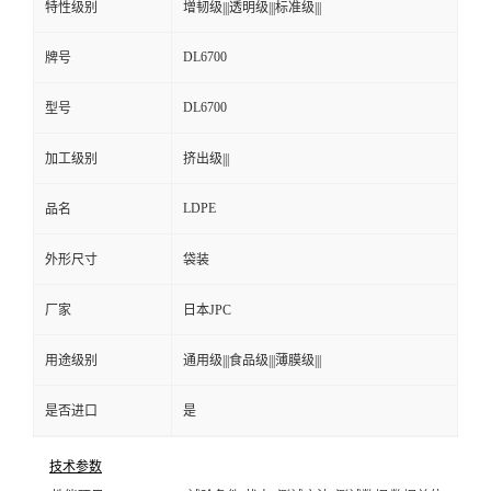
特性级别
增韧级|||透明级|||标准级|||
DL6700
牌号
DL6700
型号
加工级别
挤出级|||
LDPE
品名
外形尺寸
袋装
厂家
日本JPC
用途级别
通用级|||食品级|||薄膜级|||
是否进口
是
技术参数