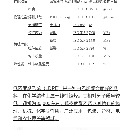
性能项目
试验条件[状态]
测试方法
测试数据
数据单位
密度
ISO 1183
0.910
g/cm3
物理性能
熔融指数
190°C/2.16 kg
ISO 1133
1.1
g/10 min
支撐硬度
支撐 D
ISO 868
46
拉伸应力
屈服
ISO 527-2
7.00
MPa
断裂
ISO 527-2
14.0
MPa
机械性能
拉伸应变
断裂
ISO 527-2
720
%
弯曲模量
ISO 178
130
MPa
热性能
维卡软化温度
ISO 306
102
°C
低密度聚乙烯（LDPE）是一种由乙烯聚合而成的塑
料，在化学结构上属于线性链烃。其相对分子质量较
低，通常为80,000左右。低密度聚乙烯以其特有的物
理、机械、化学等性质，广泛应用于包装、管材、电
缆和农业覆盖等领域。