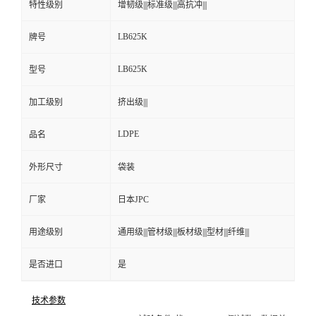
特性级别
增韧级|||标准级|||高抗冲|||
LB625K
牌号
LB625K
型号
加工级别
挤出级|||
LDPE
品名
外形尺寸
袋装
厂家
日本JPC
用途级别
通用级|||管材级|||板材级|||型材|||纤维|||
是否进口
是
技术参数