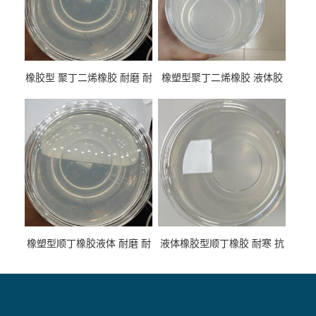
橡胶型 聚丁二烯橡胶 耐磨 耐
橡塑型聚丁二烯橡胶 液体胶
低温 高回弹 用于轮胎 鞋材改
高流动 抗老化 橡胶制品改性
性
专用
橡塑型顺丁橡胶液体 耐磨 耐
液体橡胶型顺丁橡胶 耐寒 抗
寒 耐老化 鞋材橡胶制品专用
冲 低分子 流动性好 塑料改性
增韧用