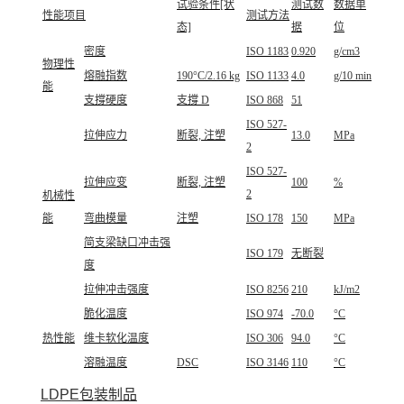
试验条件[状
测试数
数据单
性能项目
测试方法
态]
据
位
密度
ISO 1183
0.920
g/cm3
物理性
熔融指数
190°C/2.16 kg
ISO 1133
4.0
g/10 min
能
支撐硬度
支撐 D
ISO 868
51
ISO 527-
拉伸应力
断裂, 注塑
13.0
MPa
2
ISO 527-
拉伸应变
断裂, 注塑
100
%
2
机械性
能
弯曲模量
注塑
ISO 178
150
MPa
简支梁缺口冲击强
ISO 179
无断裂
度
拉伸冲击强度
ISO 8256
210
kJ/m2
脆化温度
ISO 974
-70.0
°C
热性能
维卡软化温度
ISO 306
94.0
°C
溶融温度
DSC
ISO 3146
110
°C
LDPE包装制品