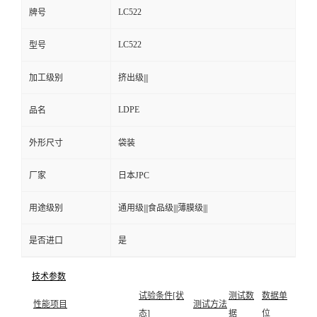
LC522
牌号
LC522
型号
加工级别
挤出级|||
LDPE
品名
外形尺寸
袋装
厂家
日本JPC
用途级别
通用级|||食品级|||薄膜级|||
是否进口
是
技术参数
试验条件[状
测试数
数据单
性能项目
测试方法
态]
据
位