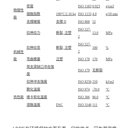
密度
ISO 1183
0.923
g/cm3
物理性
熔融指数
190°C/2.16 kg
ISO 1133
4.0
g/10 min
能
支撐硬度
支撐 D
ISO 868
52
ISO 527-
拉伸应力
断裂, 注塑
13.0
MPa
2
ISO 527-
拉伸应变
断裂, 注塑
100
%
2
机械性
能
弯曲模量
注塑
ISO 178
170
MPa
简支梁缺口冲击强
ISO 179
无断裂
度
拉伸冲击强度
ISO 8256
210
kJ/m2
脆化温度
ISO 974
-70.0
°C
热性能
维卡软化温度
ISO 306
96.0
°C
溶融温度
DSC
ISO 3146
111
°C