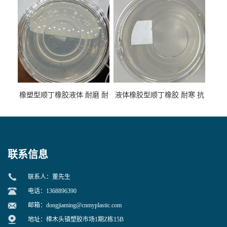
性
专用
橡塑型顺丁橡胶液体 耐磨 耐
液体橡胶型顺丁橡胶 耐寒 抗
寒 耐老化 鞋材橡胶制品专用
冲 低分子 流动性好 塑料改性
增韧用
联系信息
联系人：董先生
电话：1368896390
邮箱：
dongjiaming@cnmyplastic.com
地址：樟木头镇塑胶市场1期Z栋15B