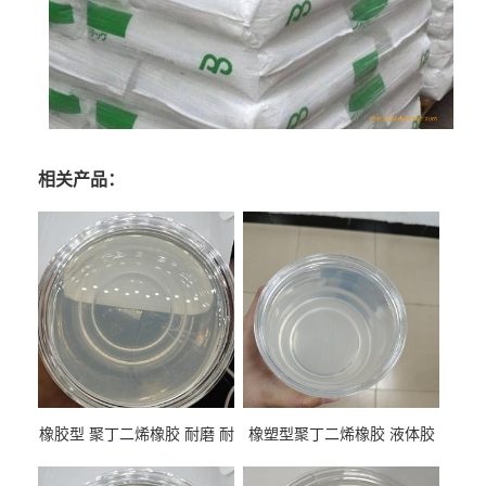
相关产品：
橡胶型 聚丁二烯橡胶 耐磨 耐
橡塑型聚丁二烯橡胶 液体胶
低温 高回弹 用于轮胎 鞋材改
高流动 抗老化 橡胶制品改性