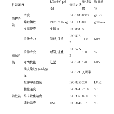
试验条件[状
测试数
数据单
性能项目
测试方法
态]
据
位
密度
ISO 1183
0.919
g/cm3
物理性
熔融指数
190°C/2.16 kg
ISO 1133
8.0
g/10 min
能
支撐硬度
支撐 D
ISO 868
50
ISO 527-
拉伸应力
断裂, 注塑
11.0
MPa
2
ISO 527-
拉伸应变
断裂, 注塑
100
%
2
机械性
能
弯曲模量
注塑
ISO 178
120
MPa
简支梁缺口冲击强
ISO 179
无断裂
度
拉伸冲击强度
ISO 8256
200
kJ/m2
脆化温度
ISO 974
-70.0
°C
热性能
维卡软化温度
ISO 306
89.0
°C
溶融温度
DSC
ISO 3146
107
°C