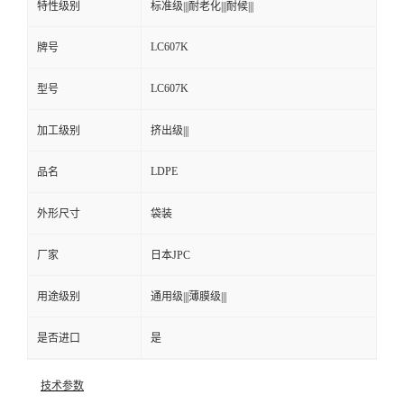
特性级别
标准级|||耐老化|||耐候|||
LC607K
牌号
LC607K
型号
加工级别
挤出级|||
LDPE
品名
外形尺寸
袋装
厂家
日本JPC
用途级别
通用级|||薄膜级|||
是否进口
是
技术参数