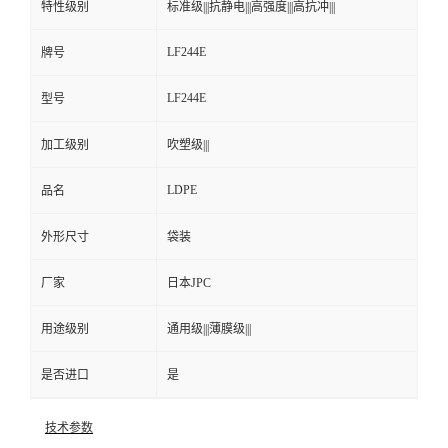
特性级别
标准级|||抗静电|||高强度|||高抗冲|||
LF244E
牌号
LF244E
型号
加工级别
吹塑级|||
LDPE
品名
外形尺寸
袋装
厂家
日本JPC
用途级别
通用级|||薄膜级|||
是否进口
是
技术参数