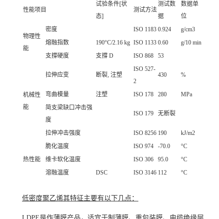
试验条件[状
测试数
数据单
性能项目
测试方法
态]
据
位
密度
ISO 1183
0.924
g/cm3
物理性
熔融指数
190°C/2.16 kg
ISO 1133
0.60
g/10 min
能
支撐硬度
支撐 D
ISO 868
53
ISO 527-
拉伸应变
断裂, 注塑
430
%
2
弯曲模量
注塑
ISO 178
280
MPa
机械性
能
简支梁缺口冲击强
ISO 179
无断裂
度
拉伸冲击强度
ISO 8256
190
kJ/m2
脆化温度
ISO 974
-70.0
°C
热性能
维卡软化温度
ISO 306
95.0
°C
溶融温度
DSC
ISO 3146
112
°C
低密度聚乙烯其特征主要有以下几点：
LDPE是作薄膜产品，适宜于制薄膜、重
包装膜
、电缆
绝缘层