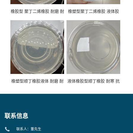
橡胶型 聚丁二烯橡胶 耐磨 耐
橡塑型聚丁二烯橡胶 液体胶
低温 高回弹 用于轮胎 鞋材改
高流动 抗老化 橡胶制品改性
性
专用
橡塑型顺丁橡胶液体 耐磨 耐
液体橡胶型顺丁橡胶 耐寒 抗
寒 耐老化 鞋材橡胶制品专用
冲 低分子 流动性好 塑料改性
增韧用
联系信息
联系人：董先生