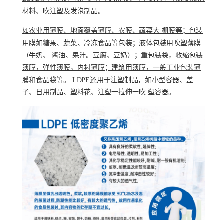
材料、吹注塑及
发泡制品
。
如农业用薄膜、地面覆盖薄膜、农膜、蔬菜大 棚膜等；
包装
用膜
如
糖果
、蔬菜、冷冻食品等包装；液体包装用
吹塑薄膜
（牛奶、 酱油、果汁。豆腐、
豆奶
）；重包装袋，
收缩包装
薄膜，弹性薄膜，内衬薄膜；建筑用薄膜，一般
工业包装
薄
膜和食品袋等。 LDPE还用于
注塑制品
，如小型容器、盖
子、日用制品、
塑料花
、注塑一拉伸一吹 塑容器。