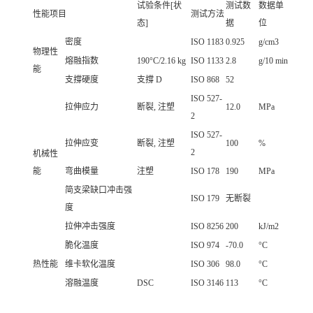
试验条件[状
测试数
数据单
性能项目
测试方法
态]
据
位
密度
ISO 1183
0.925
g/cm3
物理性
熔融指数
190°C/2.16 kg
ISO 1133
2.8
g/10 min
能
支撐硬度
支撐 D
ISO 868
52
ISO 527-
拉伸应力
断裂, 注塑
12.0
MPa
2
ISO 527-
拉伸应变
断裂, 注塑
100
%
2
机械性
能
弯曲模量
注塑
ISO 178
190
MPa
简支梁缺口冲击强
ISO 179
无断裂
度
拉伸冲击强度
ISO 8256
200
kJ/m2
脆化温度
ISO 974
-70.0
°C
热性能
维卡软化温度
ISO 306
98.0
°C
溶融温度
DSC
ISO 3146
113
°C