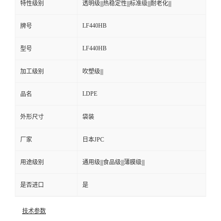
特性级别
透明级|||热稳定性|||标准级|||耐老化|||
LF440HB
牌号
LF440HB
型号
加工级别
吹塑级|||
LDPE
品名
外形尺寸
袋装
厂家
日本JPC
用途级别
通用级|||食品级|||薄膜级|||
是否进口
是
技术参数