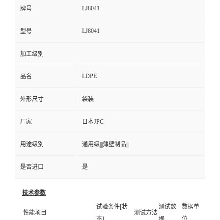
LJ8041
牌号
LJ8041
型号
加工级别
LDPE
品名
外形尺寸
袋装
厂家
日本JPC
用途级别
通用级|||薄壁制品|||
是否进口
是
技术参数
试验条件[状
测试数
数据单
性能项目
测试方法
态]
据
位