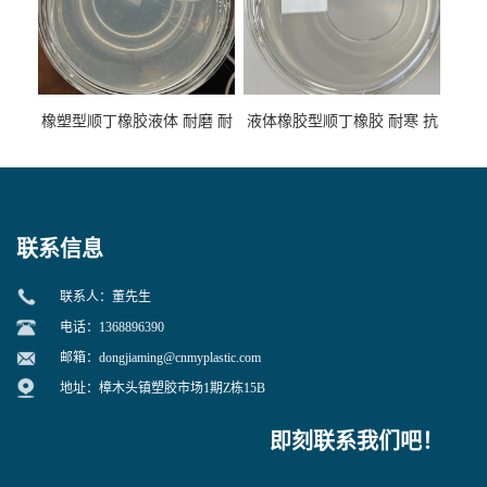
橡塑型顺丁橡胶液体 耐磨 耐
液体橡胶型顺丁橡胶 耐寒 抗
寒 耐老化 鞋材橡胶制品专用
冲 低分子 流动性好 塑料改性
增韧用
联系信息
联系人：董先生
电话：1368896390
邮箱：
dongjiaming@cnmyplastic.com
地址：樟木头镇塑胶市场1期Z栋15B
即刻联系我们吧！