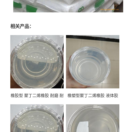
相关产品：
橡胶型 聚丁二烯橡胶 耐磨 耐
橡塑型聚丁二烯橡胶 液体胶
低温 高回弹 用于轮胎 鞋材改
高流动 抗老化 橡胶制品改性
性
专用