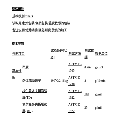
规格用途
规格级别
25KG
该料用途
外包装,食品包装,湿度敏感的包装
备注说明
优秀缩编,强化刚度,优良的加工
技术参数
试验条件[状
测试数
性能项目
测试方法
数据单位
态]
据
ASTM D-
密度
0.962
g/cm3
1505
基本性
能
ASTM D-
熔体流动速率
190℃/2.16kg
8
g/10min
1238
埃尔曼多夫撕裂强
ASTM D-
100
g/mil
度(TD)
1922
埃尔曼多夫撕裂强
ASTM D-
35
g/mil
度(MD)
1922