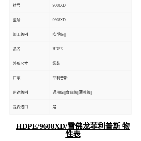
9608XD
牌号
9608XD
型号
加工级别
吹塑级|||
HDPE
品名
外形尺寸
袋装
厂家
菲利普斯
用途级别
通用级|||食品级|||薄膜级|||
是否进口
是
HDPE/9608XD/雪佛龙菲利普斯 物
性表