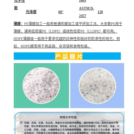
1003
光学性
能
ASTM D-
光泽度
60°
120
2457
薄膜：
PE薄膜加工一般用普通吹膜加工或平挤加工法。大多数PE用于
薄膜，通用低密度PE（LDPE）或线性低密PE（LLDPE）都可用。
HDPE薄膜级一般用于要求优越的拉伸性和极好的防渗性的地方。例
如，HDPE膜常用于商品袋、杂货袋和食物包装。