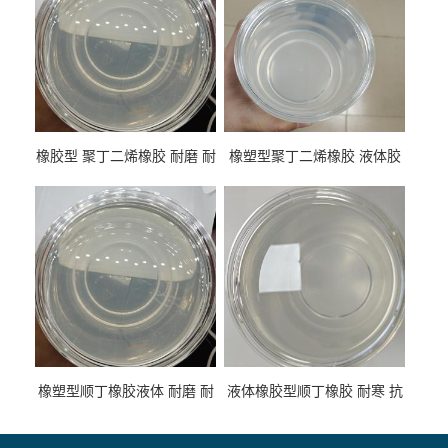
橡胶型 聚丁二烯橡胶 耐磨 耐
橡塑型聚丁二烯橡胶 液体胶
低温 高回弹 用于轮胎 鞋材改
高流动 抗老化 橡胶制品改性
性
专用
橡塑型顺丁橡胶液体 耐磨 耐
液体橡胶型顺丁橡胶 耐寒 抗
寒 耐老化 鞋材橡胶制品专用
冲 低分子 流动性好 塑料改性
增韧用