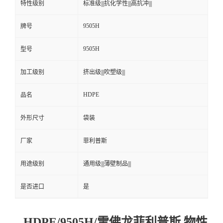
特性级别
标准级|||抗化学性|||高抗冲|||
9505H
牌号
9505H
型号
加工级别
挤出级|||吹塑级|||
HDPE
品名
外形尺寸
袋装
厂家
菲利普斯
用途级别
通用级|||薄壁制品|||
是否进口
是
HDPE/9505H/雪佛龙菲利普斯 物性