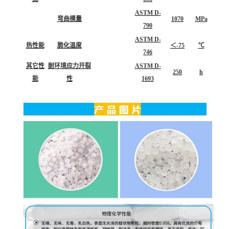
ASTM D-
弯曲模量
1070
MPa
790
ASTM D-
热性能
脆化温度
＜-75
℃
746
其它性
耐环境应力开裂
ASTM D-
250
h
能
性
1693