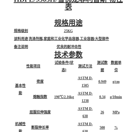
表
规格用途
规格级别
25KG
该料用途
洗涤剂瓶,家庭和工业化学品容器,工业容器/大型部件
备注说明
优良的耐冲击性
技术参数
试验条件[状
测试数
数据单
性能项目
测试方法
态]
据
位
ASTM D-
密度
0.949
g/cm
1505
基本性
能
ASTM D-
熔融指数
190℃/2.16kg
0.34
g/10min
1238
ASTM D-
屈服拉伸强度
26
MPa
638
机械性
ASTM D-
断裂伸长率
500
%
能
638