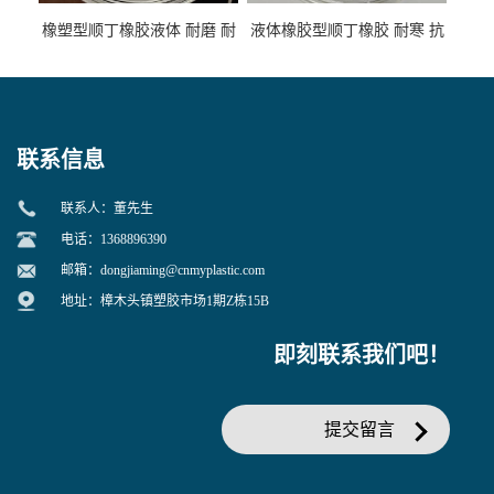
橡塑型顺丁橡胶液体 耐磨 耐
液体橡胶型顺丁橡胶 耐寒 抗
寒 耐老化 鞋材橡胶制品专用
冲 低分子 流动性好 塑料改性
增韧用
联系信息
联系人：董先生
电话：1368896390
邮箱：
dongjiaming@cnmyplastic.com
地址：樟木头镇塑胶市场1期Z栋15B
即刻联系我们吧！
提交留言