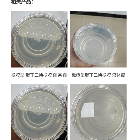
相关产品：
橡胶型 聚丁二烯橡胶 耐磨 耐
橡塑型聚丁二烯橡胶 液体胶
低温 高回弹 用于轮胎 鞋材改
高流动 抗老化 橡胶制品改性
性
专用