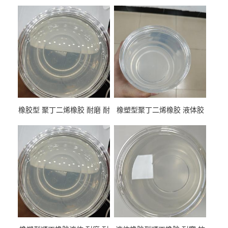
橡胶型 聚丁二烯橡胶 耐磨 耐
橡塑型聚丁二烯橡胶 液体胶
低温 高回弹 用于轮胎 鞋材改
高流动 抗老化 橡胶制品改性
性
专用