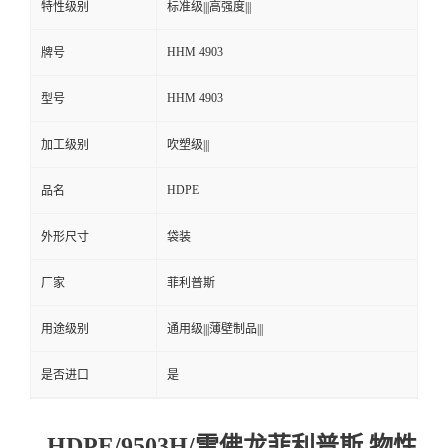
特性级别
标准级|||高强度|||
HHM 4903
牌号
HHM 4903
型号
加工级别
吹塑级|||
HDPE
品名
外形尺寸
袋装
厂家
菲利普斯
用途级别
通用级|||薄壁制品|||
是否进口
是
HDPE/9503H/雪佛龙菲利普斯 物性