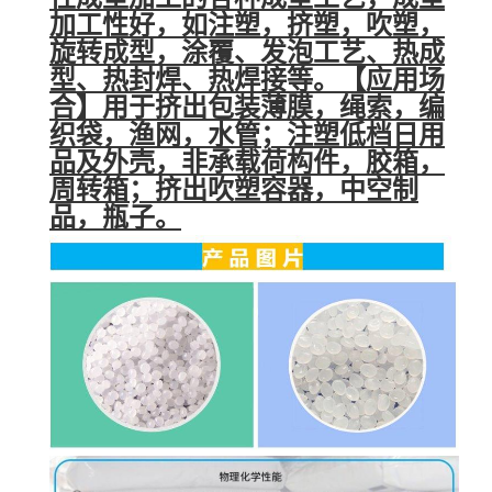
加工性好，如注塑，挤塑，吹塑，
旋转成型，涂覆、发泡工艺、热成
型、热封焊、热焊接等。
【
应用场
合】用于挤出包装薄膜，绳索，编
织袋，渔网，水管；注塑低档日用
品及外壳，非承载荷构件，胶箱，
周转箱；挤出吹塑容器，中空制
品，瓶子。