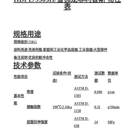
表
规格用途
规格级别
25KG
该料用途
洗涤剂瓶,家庭和工业化学品容器,工业容器/大型部件
备注说明
优良的耐冲击性
技术参数
试验条件[状
测试数
数据单
性能项目
测试方法
态]
据
位
ASTM D-
密度
0.946
g/cm
1505
基本性
能
ASTM D-
熔融指数
190℃/2.16kg
0.31
g/10min
1238
ASTM D-
屈服拉伸强度
24
MPa
638