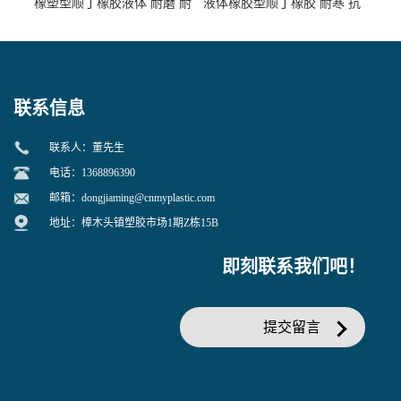
橡塑型顺丁橡胶液体 耐磨 耐
液体橡胶型顺丁橡胶 耐寒 抗
寒 耐老化 鞋材橡胶制品专用
冲 低分子 流动性好 塑料改性
增韧用
联系信息
联系人：董先生
电话：1368896390
邮箱：
dongjiaming@cnmyplastic.com
地址：樟木头镇塑胶市场1期Z栋15B
即刻联系我们吧！
提交留言