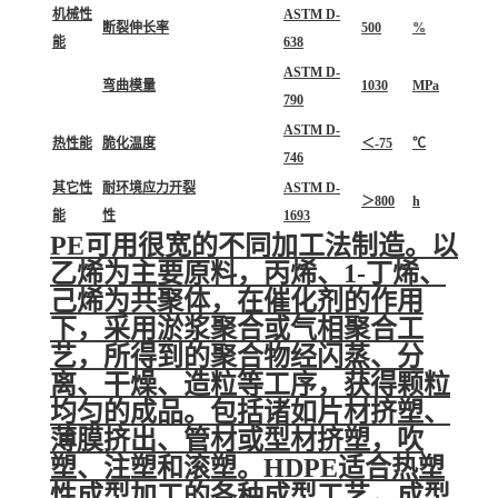
机械性
ASTM D-
断裂伸长率
500
%
能
638
ASTM D-
弯曲模量
1030
MPa
790
ASTM D-
热性能
脆化温度
＜-75
℃
746
其它性
耐环境应力开裂
ASTM D-
＞800
h
能
性
1693
PE可用很宽的不同加工法制造。以
乙烯为主要原料，
丙烯
、
1-丁烯
、
己烯
为共聚体，在催化剂的作用
下，采用
淤浆聚合
或
气相聚合
工
艺，所得到的聚合物经闪蒸、分
离、干燥、造粒等工序，获得颗粒
均匀的成品。包括诸如片材挤塑、
薄膜挤出、管材或型材
挤塑
，
吹
塑
、
注塑
和
滚塑
。HDPE适合热塑
性成型加工的各种成型工艺，成型