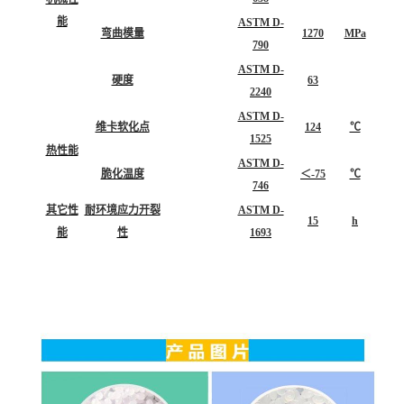
能
ASTM D-
弯曲模量
1270
MPa
790
ASTM D-
硬度
63
2240
ASTM D-
维卡软化点
124
℃
1525
热性能
ASTM D-
脆化温度
＜-75
℃
746
其它性
耐环境应力开裂
ASTM D-
15
h
能
性
1693