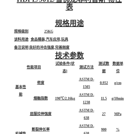
表
规格用途
规格级别
25KG
该料用途
食品桶装,汽车应用,玩具
备注说明
良好的冲击强度,完善刚度
技术参数
试验条件[状
测试数
数据单
性能项目
测试方法
态]
据
位
ASTM D-
密度
0.952
g/cm
1505
基本性
能
ASTM D-
熔融指数
190℃/2.16kg
11.5
g/10min
1238
ASTM D-
屈服拉伸强度
27
MPa
638
ASTM D-
断裂伸长率
900
%
638
机械性