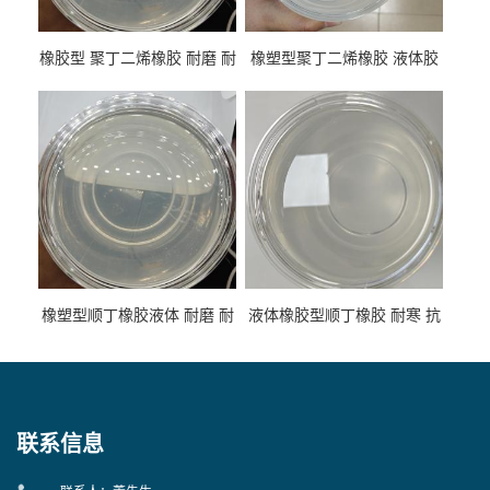
橡胶型 聚丁二烯橡胶 耐磨 耐
橡塑型聚丁二烯橡胶 液体胶
低温 高回弹 用于轮胎 鞋材改
高流动 抗老化 橡胶制品改性
性
专用
橡塑型顺丁橡胶液体 耐磨 耐
液体橡胶型顺丁橡胶 耐寒 抗
寒 耐老化 鞋材橡胶制品专用
冲 低分子 流动性好 塑料改性
增韧用
联系信息