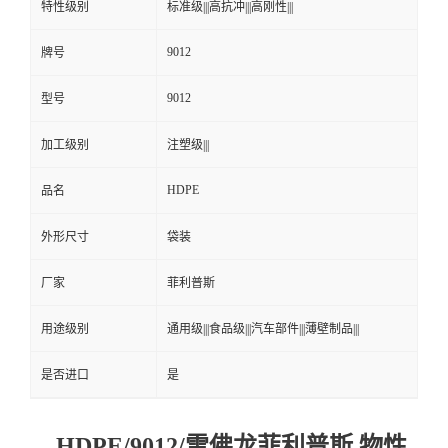
特性级别
标准级|||高抗冲|||高刚性|||
9012
牌号
9012
型号
加工级别
注塑级|||
HDPE
品名
外形尺寸
袋装
厂家
菲利普斯
用途级别
通用级|||食品级|||汽车部件|||薄壁制品|||
是否进口
是
HDPE/9012/雪佛龙菲利普斯 物性