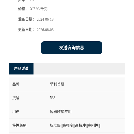
价格：
￥7.98/千克
发布日期：
2024-06-18
更新日期：
2026-08-06
发送咨询信息
产品详请
品牌
菲利普斯
533
货号
用途
容器吹塑应用
特性级别
标准级|||高强度|||高抗冲|||高刚性|||