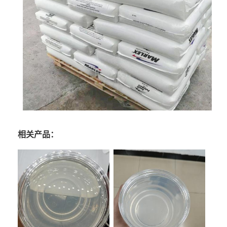
相关产品：