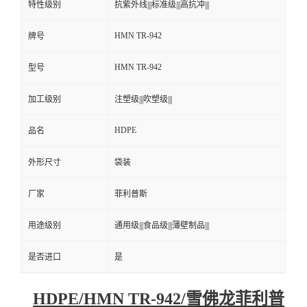
特性级别
抗紫外线|||标准级|||高抗冲|||
HMN TR-942
牌号
HMN TR-942
型号
加工级别
注塑级|||吹塑级|||
HDPE
品名
外形尺寸
袋装
厂家
菲利普斯
用途级别
通用级|||食品级|||薄壁制品|||
是否进口
是
HDPE/HMN TR-942/雪佛龙菲利普