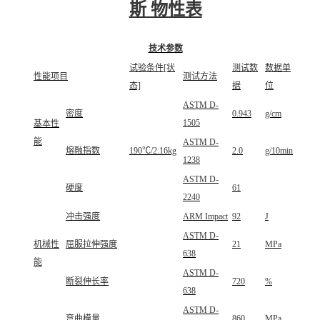
斯 物性表
技术参数
试验条件[状
测试数
数据单
性能项目
测试方法
态]
据
位
ASTM D-
密度
0.943
g/cm
1505
基本性
能
ASTM D-
熔融指数
190℃/2.16kg
2.0
g/10min
1238
ASTM D-
硬度
61
2240
冲击强度
ARM Impact
92
J
ASTM D-
机械性
屈服拉伸强度
21
MPa
638
能
ASTM D-
断裂伸长率
720
%
638
ASTM D-
弯曲模量
860
MPa