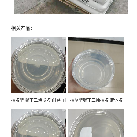
相关产品：
橡胶型 聚丁二烯橡胶 耐磨 耐
橡塑型聚丁二烯橡胶 液体胶
低温 高回弹 用于轮胎 鞋材改
高流动 抗老化 橡胶制品改性
性
专用