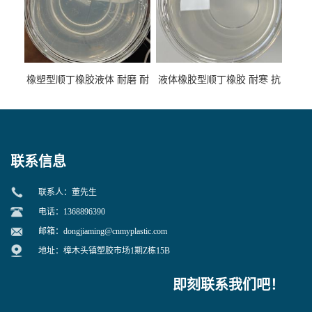
橡塑型顺丁橡胶液体 耐磨 耐
液体橡胶型顺丁橡胶 耐寒 抗
寒 耐老化 鞋材橡胶制品专用
冲 低分子 流动性好 塑料改性
增韧用
联系信息
联系人：董先生
电话：1368896390
邮箱：
dongjiaming@cnmyplastic.com
地址：樟木头镇塑胶市场1期Z栋15B
即刻联系我们吧！