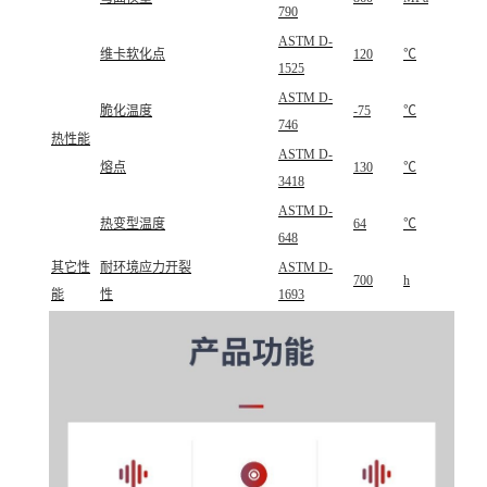
790
ASTM D-
维卡软化点
120
℃
1525
ASTM D-
脆化温度
-75
℃
746
热性能
ASTM D-
熔点
130
℃
3418
ASTM D-
热变型温度
64
℃
648
其它性
耐环境应力开裂
ASTM D-
700
h
能
性
1693