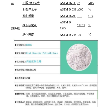
能
屈服拉伸强度
ASTM D-638
22
MPa
断裂伸长率
ASTM D-638
≥600
%
弯曲模量
ASTM D-790
1.10
GPa
ASTM D-
维卡软化点
127.22
℃
1525
热性能
脆化温度
ASTM D-746
-79
℃