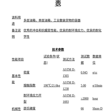
表
该料用
多层油箱，单层油箱，工业散装货物的容器
途
备注说
优秀的冲击和抗蠕变性能，优良的耐环境应力，优良的耐化
明
学性
技术参数
试验条件[状
测试数
数据单
性能项目
测试方法
态]
据
位
ASTM D-
密度
0.945
g/cc
1505
基本性
能
ASTM D-
熔融指数
190℃/21.6kg
5.00
g/10min
1238
耐环境应力开
ASTM D-
≥2000
hour
裂
1693
邵氏硬度
66
Shore D
机械性