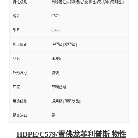
特性级别
热稳定性|||标准级|||抗化学性|||高抗冲|||高刚性|||
C579
牌号
C579
型号
加工级别
注塑级|||吹塑级|||
HDPE
品名
外形尺寸
袋装
厂家
菲利普斯
用途级别
通用级|||薄壁制品|||
是否进口
是
HDPE/C579/雪佛龙菲利普斯 物性