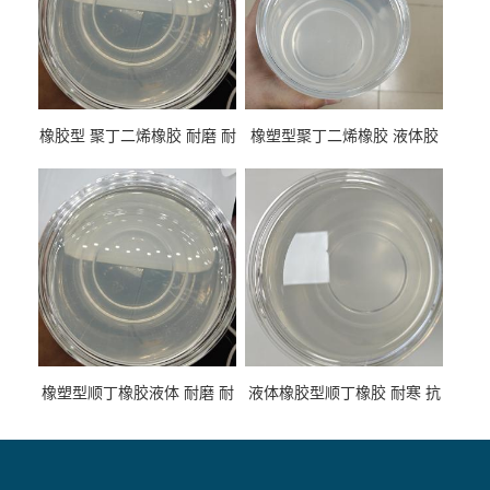
橡胶型 聚丁二烯橡胶 耐磨 耐
橡塑型聚丁二烯橡胶 液体胶
低温 高回弹 用于轮胎 鞋材改
高流动 抗老化 橡胶制品改性
性
专用
橡塑型顺丁橡胶液体 耐磨 耐
液体橡胶型顺丁橡胶 耐寒 抗
寒 耐老化 鞋材橡胶制品专用
冲 低分子 流动性好 塑料改性
增韧用