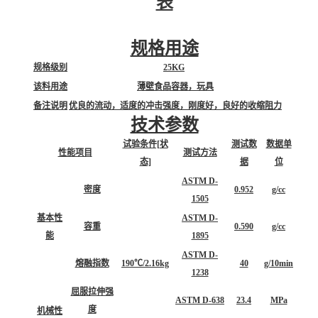
表
规格用途
规格级别
25KG
该料用途
薄壁食品容器，玩具
备注说明
优良的流动，适度的冲击强度，刚度好，良好的收缩阻力
技术参数
试验条件[状
测试数
数据单
性能项目
测试方法
态]
据
位
ASTM D-
密度
0.952
g/cc
1505
基本性
ASTM D-
容重
0.590
g/cc
能
1895
ASTM D-
熔融指数
190℃/2.16kg
40
g/10min
1238
屈服拉伸强
ASTM D-638
23.4
MPa
度
机械性