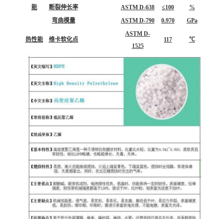
能
断裂伸长率
ASTM D-638
≤100
%
弯曲模量
ASTM D-790
0.970
GPa
ASTM D-
热性能
维卡软化点
117
℃
1525