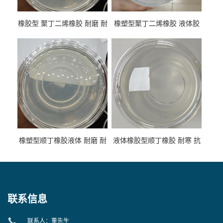
橡胶型 聚丁二烯橡胶 耐磨 耐
橡塑型聚丁二烯橡胶 液体胶
低温 高回弹 用于轮胎 鞋材改
高流动 抗老化 橡胶制品改性
性
专用
橡塑型顺丁橡胶液体 耐磨 耐
液体橡胶型顺丁橡胶 耐寒 抗
寒 耐老化 鞋材橡胶制品专用
冲 低分子 流动性好 塑料改性
增韧用
联系信息
联系人：董先生