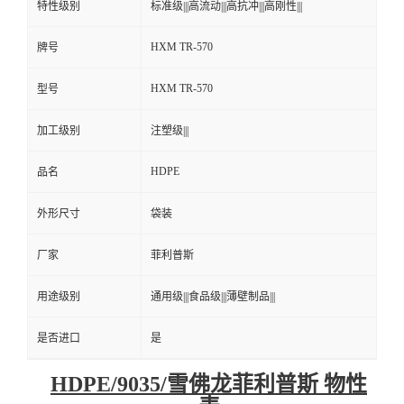
特性级别
标准级|||高流动|||高抗冲|||高刚性|||
HXM TR-570
牌号
HXM TR-570
型号
加工级别
注塑级|||
HDPE
品名
外形尺寸
袋装
厂家
菲利普斯
用途级别
通用级|||食品级|||薄壁制品|||
是否进口
是
HDPE/9035/雪佛龙菲利普斯 物性