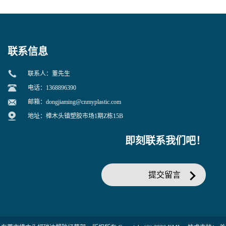
寒 耐老化 鞋材橡胶制品专用
冲 低分子 流动性好 塑料改性
增韧用
联系信息
联系人：董先生
电话：1368896390
邮箱：
dongjiaming@cnmyplastic.com
地址：樟木头镇塑胶市场1期Z栋15B
即刻联系我们吧！
提交留言