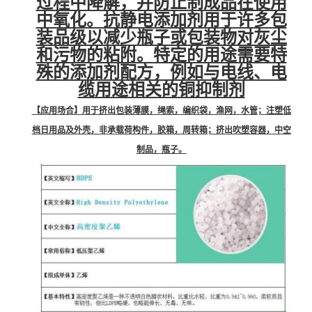
过程中降解，并防止制成品在使用
中氧化。抗静电添加剂用于许多包
装品级以减少瓶子或包装物对灰尘
和污物的粘附。特定的用途需要特
殊的添加剂配方，例如与电线、电
缆用途相关的铜抑制剂
【应用场合】用于挤出包装薄膜，绳索，编织袋，渔网，水管；注塑低
档日用品及外壳，非承载荷构件，胶箱，周转箱；挤出吹塑容器，中空
制品，瓶子。