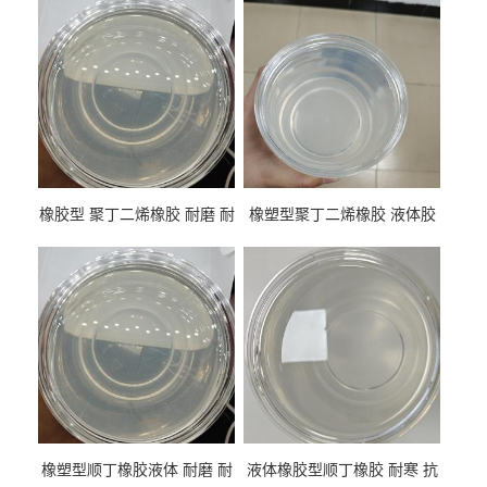
橡胶型 聚丁二烯橡胶 耐磨 耐
橡塑型聚丁二烯橡胶 液体胶
低温 高回弹 用于轮胎 鞋材改
高流动 抗老化 橡胶制品改性
性
专用
橡塑型顺丁橡胶液体 耐磨 耐
液体橡胶型顺丁橡胶 耐寒 抗