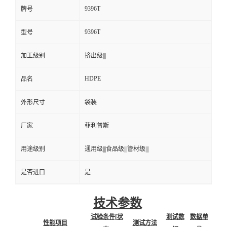
9396T
牌号
9396T
型号
加工级别
挤出级|||
HDPE
品名
外形尺寸
袋装
厂家
菲利普斯
用途级别
通用级|||食品级|||管材级|||
是否进口
是
技术参数
试验条件[状
测试数
数据单
性能项目
测试方法