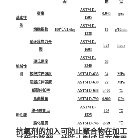
态]
据
位
ASTM D-
密度
0.945
g/cc
1505
基本性
能
ASTM D-
熔融指数
190℃/21.6kg
11
g/10min
1238
耐环境应力开
ASTM D-
≥24
hour
裂
1693
ASTM D-
邵氏硬度
66
2240
机械性
极限拉伸强度
ASTM D-638
34
MPa
能
屈服拉伸强度
ASTM D-638
22
MPa
断裂伸长率
ASTM D-638
≥400
%
弯曲模量
ASTM D-790
0.900
GPa
ASTM D-
维卡软化点
126
℃
1525
热性能
脆化温度
ASTM D-746
≤-59
℃
抗氧剂
的加入可防止聚合物在加工