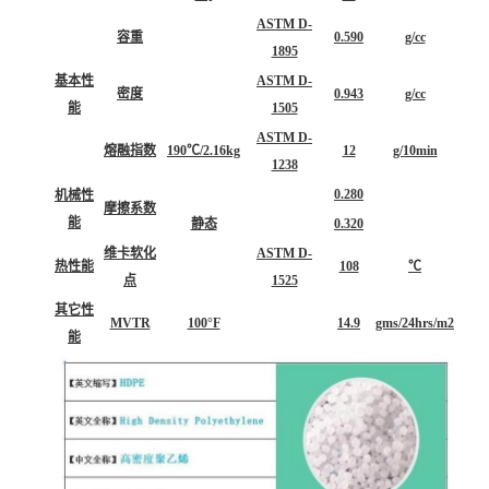
ASTM D-
容重
0.590
g/cc
1895
基本性
ASTM D-
密度
0.943
g/cc
能
1505
ASTM D-
熔融指数
190℃/2.16kg
12
g/10min
1238
0.280
机械性
摩擦系数
能
静态
0.320
维卡软化
ASTM D-
热性能
108
℃
点
1525
其它性
MVTR
100°F
14.9
gms/24hrs/m2
能