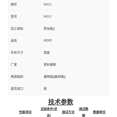
94312
牌号
94312
型号
加工级别
挤出级|||
HDPE
品名
外形尺寸
袋装
厂家
菲利普斯
用途级别
通用级|||板材级|||
是否进口
是
技术参数
试验条件[状
测试数
性能项目
测试方法
数据单位
态]
据