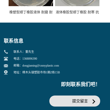
橡塑型顺丁橡胶液体 耐磨 耐
液体橡胶型顺丁橡胶 耐寒 抗
寒 耐老化 鞋材橡胶制品专用
冲 低分子 流动性好 塑料改性
增韧用
联系信息
联系人：董先生
电话：1368896390
邮箱：
dongjiaming@cnmyplastic.com
地址：樟木头镇塑胶市场1期Z栋15B
即刻联系我们吧！
提交留言