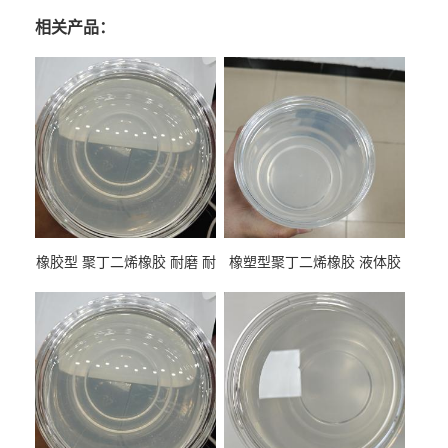
相关产品：
橡胶型 聚丁二烯橡胶 耐磨 耐
橡塑型聚丁二烯橡胶 液体胶
低温 高回弹 用于轮胎 鞋材改
高流动 抗老化 橡胶制品改性
性
专用