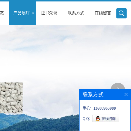
态
产品展厅
证书荣誉
联系方式
在线留言
联系方式
手机：
13688963980
Q Q：