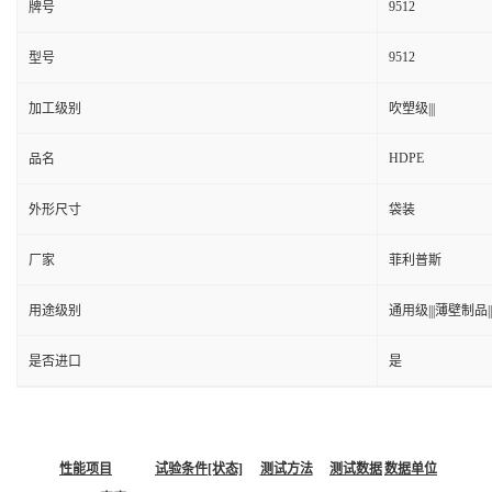
9512
牌号
9512
型号
加工级别
吹塑级|||
HDPE
品名
外形尺寸
袋装
厂家
菲利普斯
用途级别
通用级|||薄壁制品||
是否进口
是
性能项目
试验条件[状态]
测试方法
测试数据
数据单位