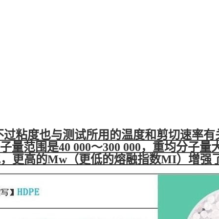
不过粘度也与测试所用的温度和剪切速率有
量范围是40 000～300 000，重均分子
kg）。通常地，更高的Mw（更低的熔融指数MI）