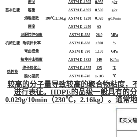
密度
ASTM D-1505
0.955
g/cc
基本性能
容重
ASTM D-1895
0.590
g/cc
熔融指数
190℃/2.16kg
ASTM D-1238
0.320
g/10min
硬度
ASTM D-2240
65
屈服拉伸强度
ASTM D-638
26.9
MPa
机械性能
断裂伸长率
ASTM D-638
≥500
%
弯曲模量
ASTM D-790
1.138
GPa
拉伸冲击强度
ASTM D-1822
149
KJ/m
维卡软化点
ASTM D-1525
125
℃
热性能
脆化温度
ASTM D-746
≤-103
℃
较高的分子量导致较高的聚合物
粘度
，
进行表征。HDPE的品级一般具有的分子
0.029g/10min（230℃，2.16