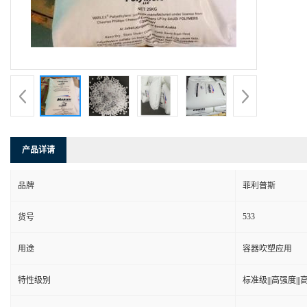
产品详请
品牌
菲利普斯
533
货号
用途
容器吹塑应用
特性级别
标准级|||高强度|||高