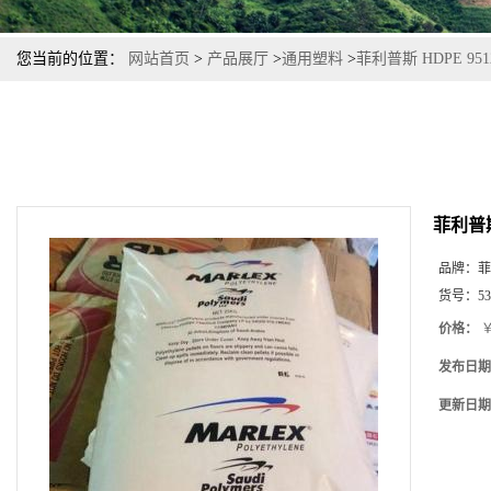
您当前的位置：
网站首页
>
产品展厅
>
通用塑料
>
菲利普斯 HDPE 9
菲利普斯
品牌：
菲
货号：
53
价格：
￥
发布日期
更新日期